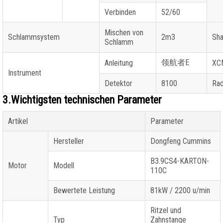
Verbinden
52/60
Mischen von
Schlammsystem
2m3
Sha
Schlamm
领航者
E
Anleitung
XC
Instrument
Detektor
8100
Rad
3.Wichtigsten technischen Parameter
Artikel
Parameter
Hersteller
Dongfeng Cummins
B3.9CS4-KARTON-
Motor
Modell
110C
Bewertete Leistung
81kW / 2200 u/min
Ritzel und
Typ
Zahnstange