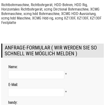
Richtbohrmaschine
,
Richtbohrgerät
,
HDD-Bohren
,
HDD Rig
,
Horizontales Richtbohrgerät
,
xcmg Dirctional Bohrmaschine
,
XCMG
Bohrmaschine
,
xcmg hdd Bohrmaschine
,
XCMG HDD-Ausrüstung
,
xcmg hdd Maschine
,
XCMG Hdd-rig
,
xcmg XZ130F
,
XZ130F
,
XZ130F
Festplatte
ANFRAGE-FORMULAR ( WIR WERDEN SIE SO
SCHNELL WIE MÖGLICH MELDEN )
Name:
*
E-Mail:
*
handy: