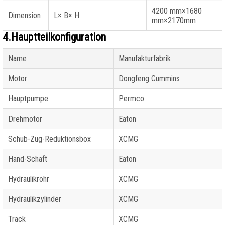
4200 mm×1680
Dimension
L× B× H
mm×2170mm
4.Hauptteilkonfiguration
Name
Manufakturfabrik
Motor
Dongfeng Cummins
Hauptpumpe
Permco
Drehmotor
Eaton
Schub-Zug-Reduktionsbox
XCMG
Hand-Schaft
Eaton
Hydraulikrohr
XCMG
Hydraulikzylinder
XCMG
Track
XCMG