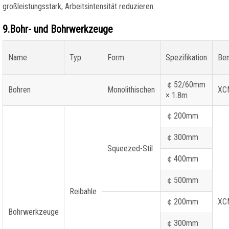
großleistungsstark, Arbeitsintensität reduzieren.
9.Bohr- und Bohrwerkzeuge
Name
Typ
Form
Spezifikation
Be
￠
52/60mm
Bohren
Monolithischen
XC
× 1.8m
￠
200mm
￠
300mm
Squeezed-Stil
￠
400mm
￠
500mm
Reibahle
￠
200mm
XC
Bohrwerkzeuge
￠
300mm