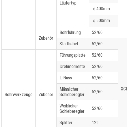
Läufertyp
￠
400mm
￠
500mm
Bohrführung
52/60
Zubehör
Starthebel
52/60
Führungsplatte
52/60
Drehmomente
52/60
L-Nuss
52/60
XC
Männlicher
52/60
Bohrwerkzeuge
Zubehör
Schieberegler
Weiblicher
52/60
Schieberegler
Splitter
12t