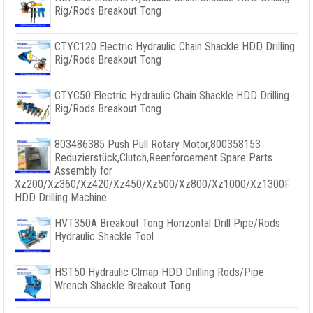
Rig/Rods Breakout Tong
CTYC120 Electric Hydraulic Chain Shackle HDD Drilling
Rig/Rods Breakout Tong
CTYC50 Electric Hydraulic Chain Shackle HDD Drilling
Rig/Rods Breakout Tong
803486385
Push Pull Rotary Motor
,800358153
Reduzierstück,
Clutch
,
Reenforcement Spare Parts
Assembly for
Xz200/Xz360/Xz420/Xz450/Xz500/Xz800/Xz1000/Xz1300F
HDD Drilling Machine
HVT350A Breakout Tong Horizontal Drill Pipe/Rods
Hydraulic Shackle Tool
HST50 Hydraulic Clmap HDD Drilling Rods/Pipe
Wrench Shackle Breakout Tong