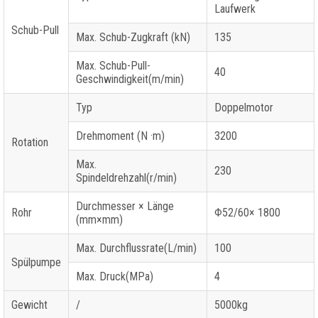
Laufwerk
Schub-Pull
Max. Schub-Zugkraft (kN)
135
Max. Schub-Pull-
40
Geschwindigkeit(m/min)
Typ
Doppelmotor
Drehmoment (N ·m)
3200
Rotation
Max.
230
Spindeldrehzahl(r/min)
Durchmesser × Länge
Rohr
Φ52/60× 1800
(mm×mm)
Max. Durchflussrate(L/min)
100
Spülpumpe
Max. Druck(MPa)
4
Gewicht
/
5000kg