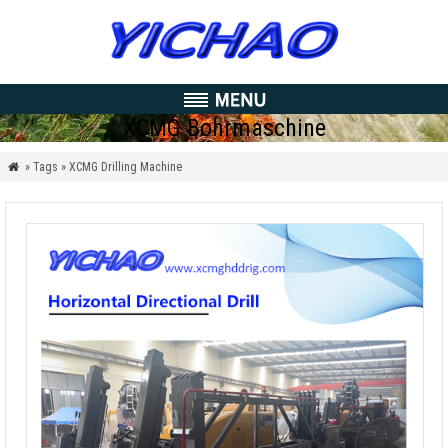
XCMG Bohrmaschine
» Tags » XCMG Drilling Machine
