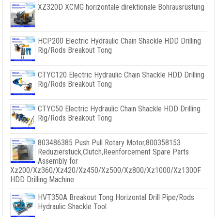
XZ320D XCMG horizontale direktionale Bohrausrüstung
HCP200 Electric Hydraulic Chain Shackle HDD Drilling
Rig/Rods Breakout Tong
CTYC120 Electric Hydraulic Chain Shackle HDD Drilling
Rig/Rods Breakout Tong
CTYC50 Electric Hydraulic Chain Shackle HDD Drilling
Rig/Rods Breakout Tong
803486385
Push Pull Rotary Motor
,800358153
Reduzierstück,
Clutch
,
Reenforcement Spare Parts
Assembly for
Xz200/Xz360/Xz420/Xz450/Xz500/Xz800/Xz1000/Xz1300F
HDD Drilling Machine
HVT350A Breakout Tong Horizontal Drill Pipe/Rods
Hydraulic Shackle Tool