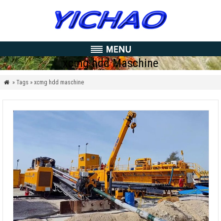
xcmg hdd Maschine
» Tags » xcmg hdd maschine
