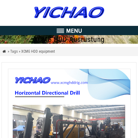
XCMG HDD-Ausrüstung
» Tags » XCMG HDD equipment
