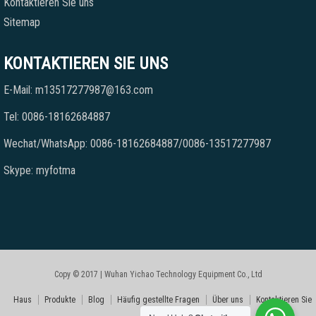
Kontaktieren Sie uns
Sitemap
KONTAKTIEREN SIE UNS
E-Mail: m13517277987@163.com
Tel: 0086-18162684887
Wechat/WhatsApp: 0086-18162684887/0086-13517277987
Skype: myfotma
Copy © 2017 | Wuhan Yichao Technology Equipment Co., Ltd
Haus
Produkte
Blog
Häufig gestellte Fragen
Über uns
Kontaktieren Sie