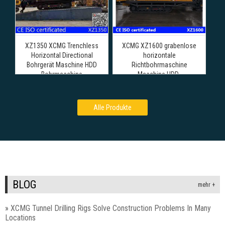
XZ1350 XCMG Trenchless
XCMG XZ1600 grabenlose
Horizontal Directional
horizontale
Bohrgerät Maschine HDD
Richtbohrmaschine
Bohrmaschine
Maschine HDD-
Bohrmaschine
Alle Produkte
BLOG
mehr +
»
XCMG Tunnel Drilling Rigs Solve Construction Problems In Many
Locations