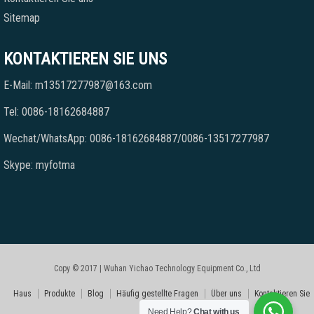
Sitemap
KONTAKTIEREN SIE UNS
E-Mail: m13517277987@163.com
Tel: 0086-18162684887
Wechat/WhatsApp: 0086-18162684887/0086-13517277987
Skype: myfotma
Copy © 2017 | Wuhan Yichao Technology Equipment Co., Ltd
Haus
Produkte
Blog
Häufig gestellte Fragen
Über uns
Kontaktieren Sie
Need Help?
Chat with us