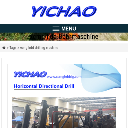
xcmg hdd Bohrmaschine
» Tags » xcmg hdd drilling machine
