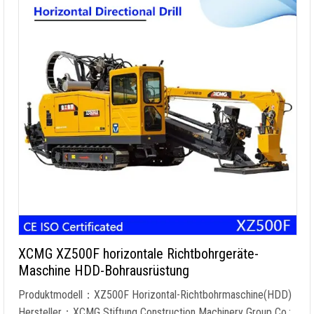
XCMG XZ500F horizontale Richtbohrgeräte-
Maschine HDD-Bohrausrüstung
Produktmodell：XZ500F Horizontal-Richtbohrmaschine(HDD)
Hersteller：XCMG Stiftung Construction Machinery Group Co.;