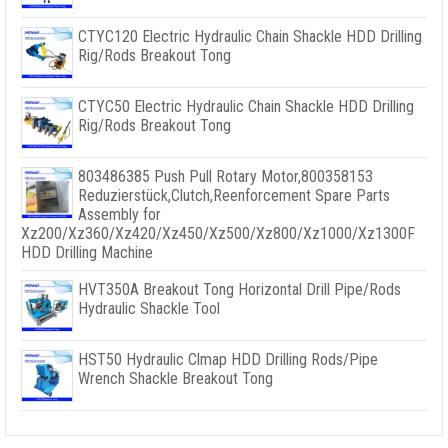
CTYC120 Electric Hydraulic Chain Shackle HDD Drilling
Rig/Rods Breakout Tong
CTYC50 Electric Hydraulic Chain Shackle HDD Drilling
Rig/Rods Breakout Tong
803486385
Push Pull Rotary Motor
,800358153
Reduzierstück,
Clutch
,
Reenforcement Spare Parts
Assembly for
Xz200/Xz360/Xz420/Xz450/Xz500/Xz800/Xz1000/Xz1300F
HDD Drilling Machine
HVT350A Breakout Tong Horizontal Drill Pipe/Rods
Hydraulic Shackle Tool
HST50 Hydraulic Clmap HDD Drilling Rods/Pipe
Wrench Shackle Breakout Tong