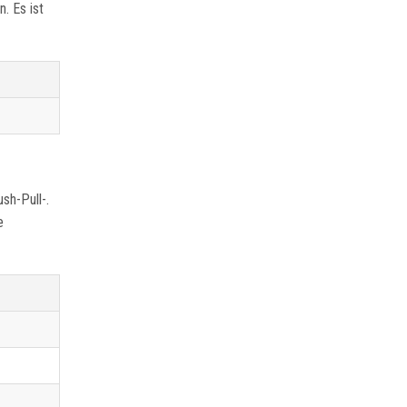
. Es ist
sh-Pull-.
e