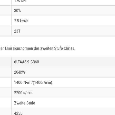
170 kN
30%
2.5 km/h
23T
 der Emissionsnormen der zweiten Stufe Chinas.
6LTAA8.9-C360
264kW
1400 N•m /(1400r/min)
2200 u/min
Zweite Stufe
425L