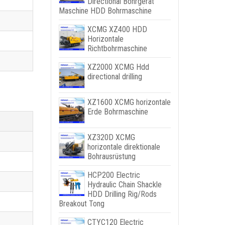
Directional Bohrgerät
Maschine HDD Bohrmaschine
XCMG XZ400 HDD
Horizontale
Richtbohrmaschine
XZ2000 XCMG Hdd
directional drilling
XZ1600 XCMG horizontale
Erde Bohrmaschine
XZ320D XCMG
horizontale direktionale
Bohrausrüstung
HCP200 Electric
Hydraulic Chain Shackle
HDD Drilling Rig/Rods
Breakout Tong
CTYC120 Electric