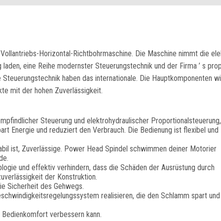
Vollantriebs-Horizontal-Richtbohrmaschine. Die Maschine nimmt die ele
g laden, eine Reihe modernster Steuerungstechnik und der Firma ’ s prop
e Steuerungstechnik haben das internationale. Die Hauptkomponenten w
te mit der hohen Zuverlässigkeit.
mpfindlicher Steuerung und elektrohydraulischer Proportionalsteuerung
t Energie und reduziert den Verbrauch. Die Bedienung ist flexibel und
tabil ist, Zuverlässige. Power Head Spindel schwimmen deiner Motorier
de.
logie und effektiv verhindern, dass die Schäden der Ausrüstung durch
verlässigkeit der Konstruktion.
die Sicherheit des Gehwegs.
schwindigkeitsregelungssystem realisieren, die den Schlamm spart und
n Bedienkomfort verbessern kann.