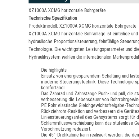
XZ1000A XCMG horizontale Bohrgeräte
Technische Spezifikation
Produktmodell: XZ1000A XCMG horizontale Bohrgeräte
XZ1000A XCMG horizontale Bohranlage ist einteilige und 
hydraulische Proportionalsteuerung, feinfühlige Steuerun
Technologie. Die wichtigsten Leistungsparameter und di
Hydrauliksystem wählen die internationalen Markenproduk
Die highlights
Einsatz von energiesparendem Schaltung und laste
moderne Steuerungstechnik. Diese Technologie spar
komfortabel.
Das Zahnrad und Zahnstange Push- und pull, die s
verbesserung die Lebensdauer von Bohrrohrgewin
PE Rohr elastische Gleichgewichtsfreigabe-Techno
Rückziehrohr-Reaktion und verbessern die Gerätezu
Liniensteuerungsanteil des Gehsystems sorgt für 
Schlammflussverschiebung kann das stufenlose Ge
Verschmutzung reduziert.
Die 45°-Drehkabine kann realisiert werden, die de