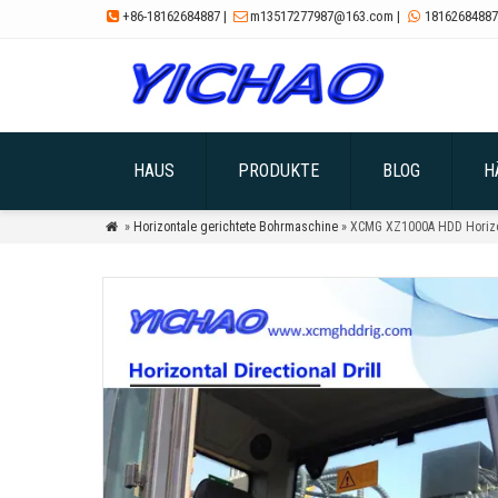
+86-18162684887
|
m13517277987@163.com
|
18162684887



HAUS
PRODUKTE
BLOG
H
»
Horizontale gerichtete Bohrmaschine
» XCMG XZ1000A HDD Horizon
