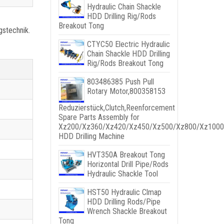
Hydraulic Chain Shackle
HDD Drilling Rig/Rods
Breakout Tong
gstechnik.
CTYC50 Electric Hydraulic
Chain Shackle HDD Drilling
Rig/Rods Breakout Tong
803486385
Push Pull
Rotary Motor
,800358153
Reduzierstück,
Clutch
,
Reenforcement
Spare Parts Assembly for
Xz200/Xz360/Xz420/Xz450/Xz500/Xz800/Xz1000
HDD Drilling Machine
HVT350A Breakout Tong
Horizontal Drill Pipe/Rods
Hydraulic Shackle Tool
HST50 Hydraulic Clmap
HDD Drilling Rods/Pipe
Wrench Shackle Breakout
Tong