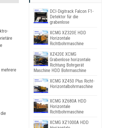
DCI-Digitrack Falcon F1-
Detektor für die
grabenlose
ktro-
XCMG XZ320E HDD
Horizontale
rietäre
Richtbohrmaschine
ie
XZ420E XCMG
Grabenlose horizontale
Richtung Bohrgerät
, mehrere
Maschine HDD Bohrmaschine
XCMG XZ450 Plus Richt-
Horizontalbohrmaschine
XCMG XZ680A HDD
Horizontale
Richtbohrmaschine
 die
XCMG XZ1000A HDD
Horizontale