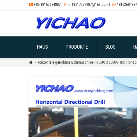
+86-18162684887
|
m13517277987@163.com
|
18162684887



HAUS
PRODUKTE
BLOG
H
»
Horizontale gerichtete Bohrmaschine
» XCMG XZ680A HDD Horizon
