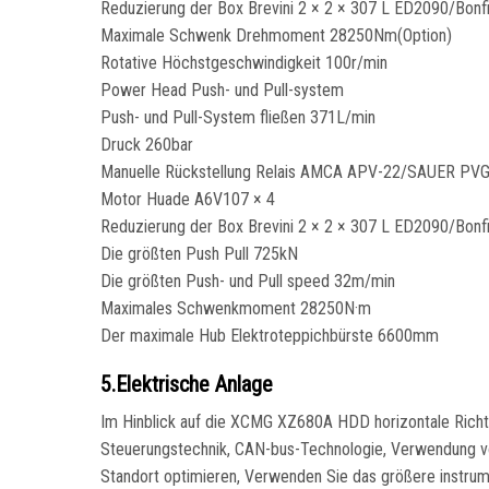
Reduzierung der Box Brevini 2 × 2 × 307 L ED2090/Bonfig
Maximale Schwenk Drehmoment 28250Nm(Option)
Rotative Höchstgeschwindigkeit 100r/min
Power Head Push- und Pull-system
Push- und Pull-System fließen 371L/min
Druck 260bar
Manuelle Rückstellung Relais AMCA APV-22/SAUER PV
Motor Huade A6V107 × 4
Reduzierung der Box Brevini 2 × 2 × 307 L ED2090/Bonfig
Die größten Push Pull 725kN
Die größten Push- und Pull speed 32m/min
Maximales Schwenkmoment 28250N·m
Der maximale Hub Elektroteppichbürste 6600mm
5.Elektrische Anlage
Im Hinblick auf die XCMG XZ680A HDD horizontale Richtb
Steuerungstechnik, CAN-bus-Technologie, Verwendung von
Standort optimieren, Verwenden Sie das größere instrum