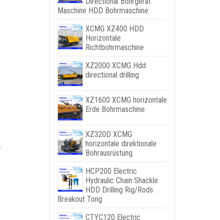
Directional Bohrgerät
Maschine HDD Bohrmaschine
XCMG XZ400 HDD
Horizontale
Richtbohrmaschine
XZ2000 XCMG Hdd
directional drilling
XZ1600 XCMG horizontale
Erde Bohrmaschine
XZ320D XCMG
horizontale direktionale
.
Bohrausrüstung
HCP200 Electric
Hydraulic Chain Shackle
HDD Drilling Rig/Rods
Breakout Tong
CTYC120 Electric