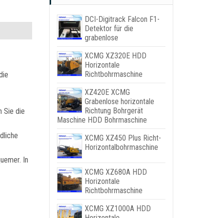
DCI-Digitrack Falcon F1-
Detektor für die
grabenlose
XCMG XZ320E HDD
Horizontale
Richtbohrmaschine
die
XZ420E XCMG
Grabenlose horizontale
Richtung Bohrgerät
 Sie die
Maschine HDD Bohrmaschine
dliche
XCMG XZ450 Plus Richt-
Horizontalbohrmaschine
quemer. In
XCMG XZ680A HDD
Horizontale
Richtbohrmaschine
XCMG XZ1000A HDD
Horizontale