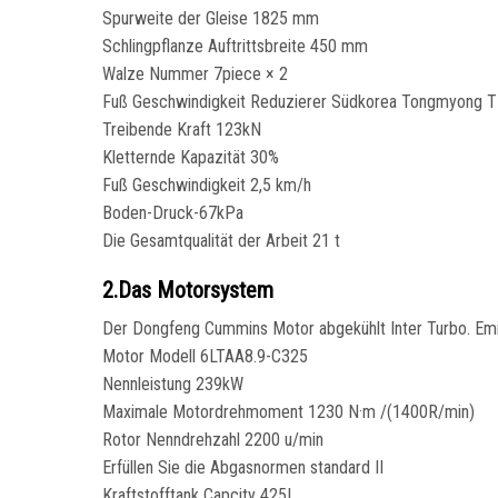
Spurweite der Gleise 1825 mm
Schlingpflanze Auftrittsbreite 450 mm
Walze Nummer 7piece × 2
Fuß Geschwindigkeit Reduzierer Südkorea Tongmyong 
Treibende Kraft 123kN
Kletternde Kapazität 30%
Fuß Geschwindigkeit 2,5 km/h
Boden-Druck-67kPa
Die Gesamtqualität der Arbeit 21 t
2.Das Motorsystem
Der Dongfeng Cummins Motor abgekühlt Inter Turbo. Emiss
Motor Modell 6LTAA8.9-C325
Nennleistung 239kW
Maximale Motordrehmoment 1230 N·m /(1400R/min)
Rotor Nenndrehzahl 2200 u/min
Erfüllen Sie die Abgasnormen standard II
Kraftstofftank Capcity 425L