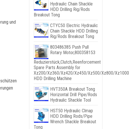
Hydraulic Chain Shackle
HDD Drilling Rig/Rods
Breakout Tong
erung und
CTYC50 Electric Hydraulic
Chain Shackle HDD Drilling
Rig/Rods Breakout Tong
803486385
Push Pull
Rotary Motor
,800358153
Reduzierstück,
Clutch
,
Reenforcement
Spare Parts Assembly for
Xz200/Xz360/Xz420/Xz450/Xz500/Xz800/Xz1000
HDD Drilling Machine
 schützen
erungen
HVT350A Breakout Tong
Horizontal Drill Pipe/Rods
Hydraulic Shackle Tool
HST50 Hydraulic Clmap
HDD Drilling Rods/Pipe
Wrench Shackle Breakout
Tong