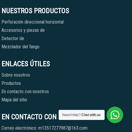
NUESTROS PRODUCTOS
Perforación direccional horizontal
Accesorios y piezas de
Detector de
Mezclador del fango
ENLACES ÚTILES
Sobre nosotros
Productos
En contacto con nosotros
Mapa del sitio
EN CONTACTO CON NOSOTROS
Need Help?
Chat with us
Correo electrónico: m13517277987@163.com