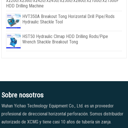
Xz200/Xz360/Xz420/Xz450/Xz500/Xz800/Xz1000/Xz1300F
HDD Drilling Machine
HVT350A Breakout Tong Horizontal Drill Pipe/Rods
Hydraulic Shackle Tool
HST50 Hydraulic Clmap HDD Drilling Rods/Pipe
Wrench Shackle Breakout Tong
Sobre nosotros
Wuhan Yichao Technology Equipment Co., Ltd. es un proveedor
profesional de direccional horizontal perforación. Somos distribuidor
autorizado de XCMG y tiene casi 10 años de tubería sin zanja.