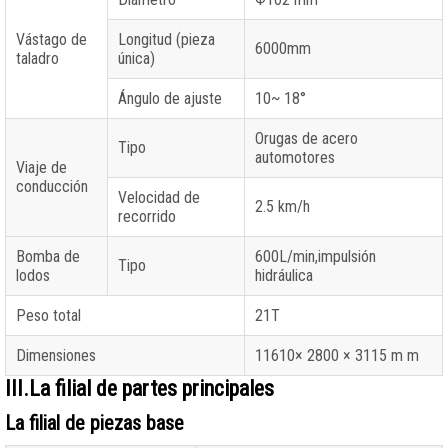
Vástago de
Longitud (pieza
6000mm
taladro
única)
Ángulo de ajuste
10~ 18°
Orugas de acero
Tipo
automotores
Viaje de
conducción
Velocidad de
2.5 km/h
recorrido
Bomba de
600L/min,impulsión
Tipo
lodos
hidráulica
Peso total
21T
Dimensiones
11610× 2800 × 3115 m m
III.La filial de partes principales
La filial de piezas base