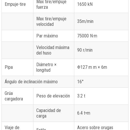
Max tire/empuje
Empuje-tire
1650 kN
fuerza
Max tire/empuje
35m/min
velocidad
Par máximo
75000 N·m
Velocidad máxima
90 r/min
del huso
Diámetro ×
Pipa
Φ127 m m × 6m
longitud
Ángulo de inclinación máximo
16°
Grúa
Peso de elevación
3.2 t
cargadora
Capacidad de
6.4 t•m
carga
Viaje de
Acero sobre orugas