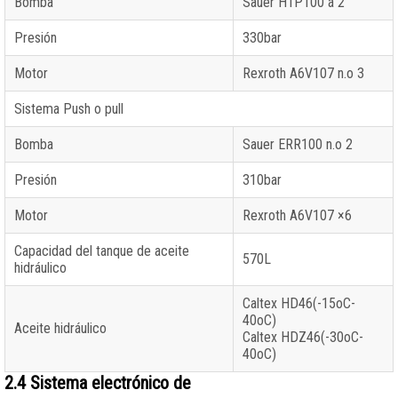
Bomba
Sauer H1P100 á 2
Presión
330bar
Motor
Rexroth A6V107 n.o 3
Sistema Push o pull
Bomba
Sauer ERR100 n.o 2
Presión
310bar
Motor
Rexroth A6V107 ×6
Capacidad del tanque de aceite
570L
hidráulico
Caltex HD46(-15oC-
40oC)
Aceite hidráulico
Caltex HDZ46(-30oC-
40oC)
2.4 Sistema electrónico de