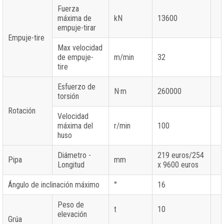
Fuerza
máxima de
kN
13600
empuje-tirar
Empuje-tire
Max velocidad
de empuje-
m/min
32
tire
Esfuerzo de
N·m
260000
torsión
Rotación
Velocidad
máxima del
r/min
100
huso
Diámetro -
219 euros/254
Pipa
mm
Longitud
x 9600 euros
Ángulo de inclinación máximo
°
16
Peso de
t
10
elevación
Grúa