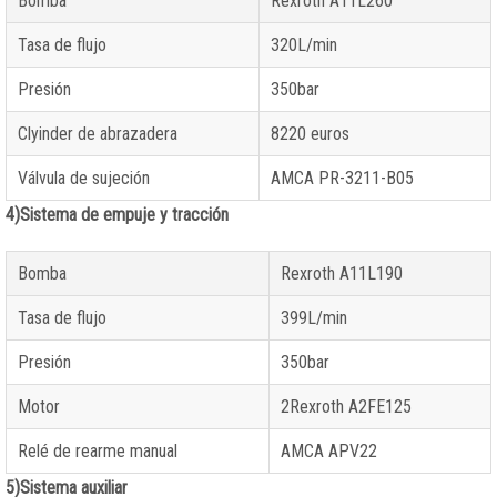
Bomba
Rexroth A11L260
Tasa de flujo
320L/min
Presión
350bar
Clyinder de abrazadera
8220 euros
Válvula de sujeción
AMCA PR-3211-B05
4)Sistema de empuje y tracción
Bomba
Rexroth A11L190
Tasa de flujo
399L/min
Presión
350bar
Motor
2Rexroth A2FE125
Relé de rearme manual
AMCA APV22
5)Sistema auxiliar