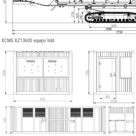
XCMG XZ13600 equipo hdd