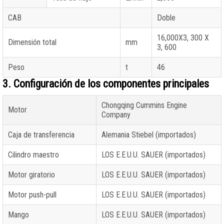
CAB
Doble
16,000X3, 300 X
Dimensión total
mm
3, 600
Peso
t
46
3. Configuración de los componentes principales
Chongqing Cummins Engine
Motor
Company
Caja de transferencia
Alemania Stiebel (importados)
Cilindro maestro
LOS E.E.U.U. SAUER (importados)
Motor giratorio
LOS E.E.U.U. SAUER (importados)
Motor push-pull
LOS E.E.U.U. SAUER (importados)
Mango
LOS E.E.U.U. SAUER (importados)