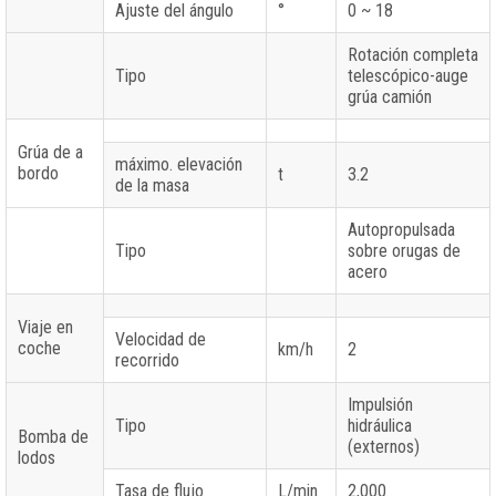
Ajuste del ángulo
°
0 ~ 18
Rotación completa
Tipo
telescópico-auge
grúa camión
Grúa de a
máximo. elevación
bordo
t
3.2
de la masa
Autopropulsada
Tipo
sobre orugas de
acero
Viaje en
Velocidad de
coche
km/h
2
recorrido
Impulsión
Tipo
hidráulica
Bomba de
(externos)
lodos
Tasa de flujo
L/min
2,000