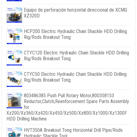
Equipo de perforación horizontal direccional de XCMG
XZ320D
HCP200 Electric Hydraulic Chain Shackle HDD Drilling
Rig/Rods Breakout Tong
CTYC120 Electric Hydraulic Chain Shackle HDD Drilling
Rig/Rods Breakout Tong
CTYC50 Electric Hydraulic Chain Shackle HDD Drilling
Rig/Rods Breakout Tong
803486385
Push Pull Rotary Motor
,800358153
Reductor,
Clutch
,
Reenforcement Spare Parts Assembly
for
Xz200/Xz360/Xz420/Xz450/Xz500/Xz800/Xz1000/Xz1300F
HDD Drilling Machine
HVT350A Breakout Tong Horizontal Drill Pipe/Rods
Hydraulic Shackle Tool