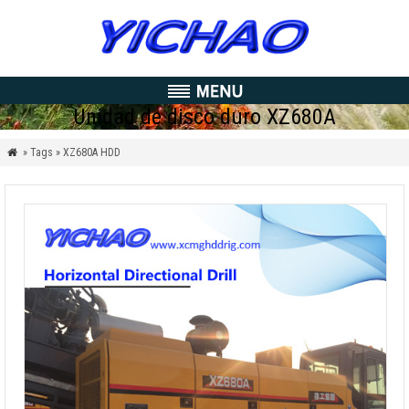
Unidad de disco duro XZ680A
» Tags » XZ680A HDD
