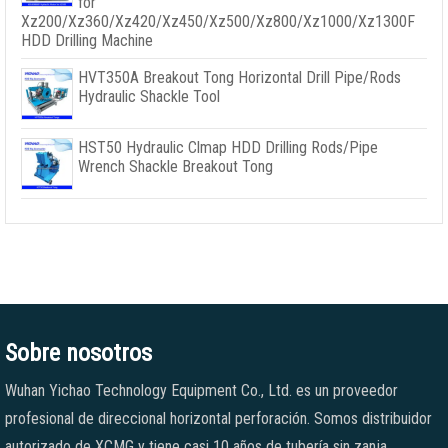
for
Xz200/Xz360/Xz420/Xz450/Xz500/Xz800/Xz1000/Xz1300F
HDD Drilling Machine
HVT350A Breakout Tong Horizontal Drill Pipe/Rods
Hydraulic Shackle Tool
HST50 Hydraulic Clmap HDD Drilling Rods/Pipe
Wrench Shackle Breakout Tong
Sobre nosotros
Wuhan Yichao Technology Equipment Co., Ltd. es un proveedor
profesional de direccional horizontal perforación. Somos distribuidor
autorizado de XCMG y tiene casi 10 años de tubería sin zanja.