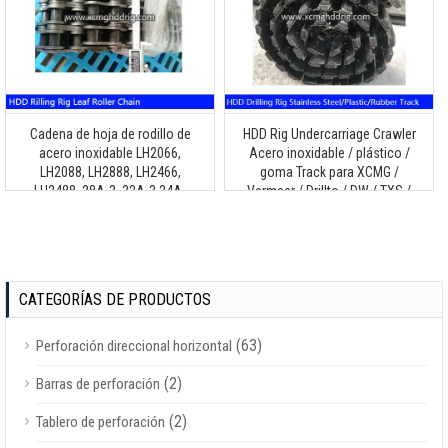
Cadena de hoja de rodillo de
HDD Rig Undercarriage Crawler
acero inoxidable LH2066,
Acero inoxidable / plástico /
LH2088, LH2888, LH2466,
goma Track para XCMG /
LH2488, 28A-3, 32A-3.24A-
Vermeer / Drillto / DW / TXS /
2,36A-3, LH1666, LH1688 para
Goodeng Machine /
plataforma de perforación HDD
Dilong/Zoomlion / Terra Máquina
de perforación horizontal
CATEGORÍAS DE PRODUCTOS
(63)
Perforación direccional horizontal
(2)
Barras de perforación
(2)
Tablero de perforación