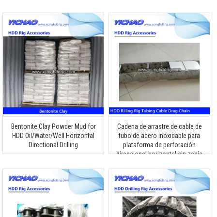
XZ1000E XZ2860 XZ3600
XZ5060 XZ13600
Bentonite Clay Powder Mud for
Cadena de arrastre de cable de
HDD Oil/Water/Well Horizontal
tubo de acero inoxidable para
Directional Drilling
plataforma de perforación
direccional horizontal sin zanja