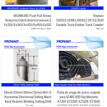
803486385
Push Pull Rotary Motor
,800358153
Replacem
Reductor,
Clutch
,
Reenforcement Spare Parts Assembly for
320X52.5X98/L350X52.5X102/350X5
Xz200/Xz360/Xz420/Xz450/Xz500/Xz800/Xz1000/Xz1300F
Durable Truck Rubber Track Crawler 
HDD Drilling Machine
Machin
20
mm/25mm/30mm/32mm/Art1/Art2
Pista de oruga de acero original
Horizental Directional Drilling Machine
para XCMG HDD Rig Machine
Back Reamer Welding Cutting/Drilling
XZ200 XZ320D XZ320E XZ360E
Teeth
XZ420E XZ430E XZ450 XZ680A