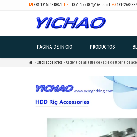
+86-18162684887
|
m13517277987@163.com
|
18162684887



PÁGINA DE INICIO
PRODUCTOS
B
»
Otros accesorios
» Cadena de arrastre de cable de tubería de acer
