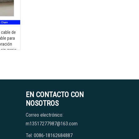
 cable de
able para
oración
 sin zanja
EN CONTACTO CON
NOSOTROS
Correo electrónico:
m13517277987@163.com
Tel: 0086-18162684887