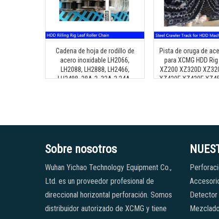
Cadena de hoja de rodillo de
Pista de oruga de ace
acero inoxidable LH2066,
para XCMG HDD Rig
LH2088, LH2888, LH2466,
XZ200 XZ320D XZ32
LH2488, 28A-3, 32A-3.24A-
XZ420E XZ430E XZ4
2,36A-3, LH1666, LH1688 para
XZ1000E XZ2860 
plataforma de perforación HDD
XZ5060 XZ13
Sobre nosotros
NUES
Wuhan Yichao Technology Equipment Co.,
Perforaci
Ltd. es un proveedor profesional de
Accesorio
direccional horizontal perforación. Somos
Detector
distribuidor autorizado de XCMG y tiene
Mezclado