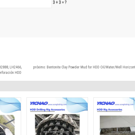
3 + 3 = ?
H2888, LH2466,
próximo:
Bentonite Clay Powder Mud for HDD Oil/Water/Well Horizont
erforación HDD