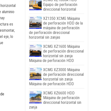
Equipo de perforación
 horizontal
direccional horizontal
e aluminio
hay
XZ1350 XCMG Máquina
de perforación HDD de la
uctura es
máquina de perforación
desmontar,
de perforación direccional
l eje, lo
horizontal sin zanjas
que
XCMG XZ1600 Máquina
de perforación direccional
horizontal sin zanja
Máquina de perforación HDD
XCMG XZ3000 Máquina
de perforación direccional
horizontal sin zanja
Máquina de perforación HDD
XCMG XZ6600 HDD
 de
Máquina de perforación
direccional horizontal sin
zanja