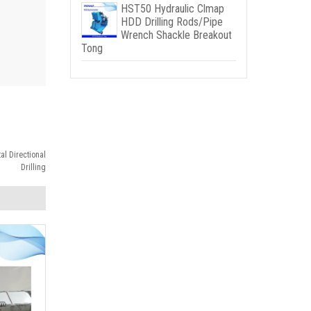
HST50 Hydraulic Clmap
HDD Drilling Rods/Pipe
Wrench Shackle Breakout
Tong
al Directional
Drilling