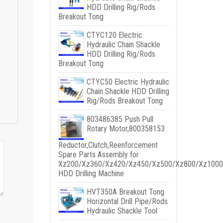
HDD Drilling Rig/Rods
Breakout Tong
CTYC120 Electric
Hydraulic Chain Shackle
HDD Drilling Rig/Rods
Breakout Tong
CTYC50 Electric Hydraulic
Chain Shackle HDD Drilling
Rig/Rods Breakout Tong
803486385
Push Pull
Rotary Motor
,800358153
Reductor,
Clutch
,
Reenforcement
Spare Parts Assembly for
Xz200/Xz360/Xz420/Xz450/Xz500/Xz800/Xz1000
HDD Drilling Machine
HVT350A Breakout Tong
Horizontal Drill Pipe/Rods
Hydraulic Shackle Tool