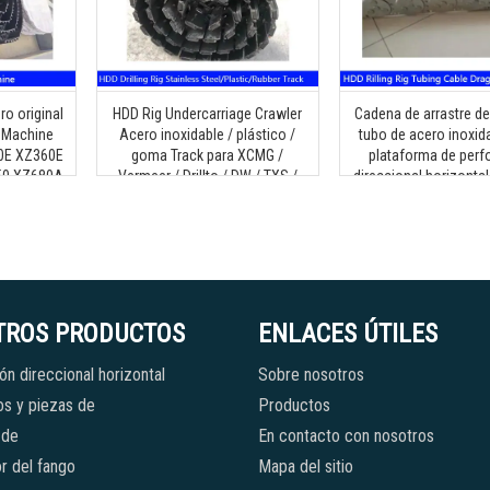
ro original
HDD Rig Undercarriage Crawler
Cadena de arrastre de
 Machine
Acero inoxidable / plástico /
tubo de acero inoxid
0E XZ360E
goma Track para XCMG /
plataforma de perf
50 XZ680A
Vermeer / Drillto / DW / TXS /
direccional horizontal
XZ3600
Goodeng Machine /
600
Dilong/Zoomlion / Terra
Máquina de perforación
horizontal
TROS PRODUCTOS
ENLACES ÚTILES
ón direccional horizontal
Sobre nosotros
s y piezas de
Productos
 de
En contacto con nosotros
r del fango
Mapa del sitio