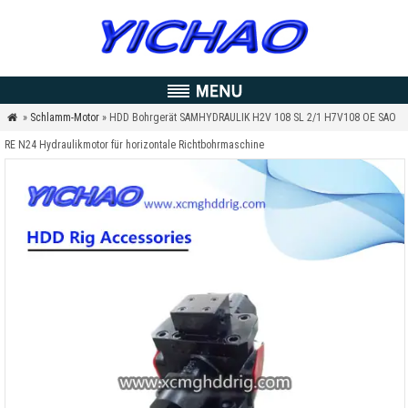
»
Schlamm-Motor
» HDD Bohrgerät SAMHYDRAULIK H2V 108 SL 2/1 H7V108 OE SAO

RE N24 Hydraulikmotor für horizontale Richtbohrmaschine