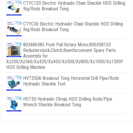
CTYC120 Electric Hydraulic Chain Shackle HDD Drilling
Rig/Rods Breakout Tong
CTYC50 Electric Hydraulic Chain Shackle HDD Drilling
Rig/Rods Breakout Tong
803486385
Push Pull Rotary Motor
,800358153
Reduzierstück,
Clutch
,
Reenforcement Spare Parts
Assembly for
Xz200/Xz360/Xz420/Xz450/Xz500/Xz800/Xz1000/Xz1300F
HDD Drilling Machine
HVT350A Breakout Tong Horizontal Drill Pipe/Rods
Hydraulic Shackle Tool
HST50 Hydraulic Clmap HDD Drilling Rods/Pipe
Wrench Shackle Breakout Tong