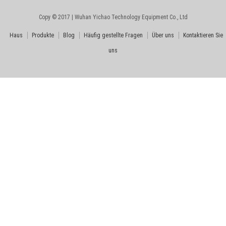
Copy © 2017 | Wuhan Yichao Technology Equipment Co., Ltd
Haus
Produkte
Blog
Häufig gestellte Fragen
Über uns
Kontaktieren Sie
uns