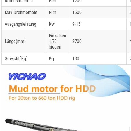
Arbeitsmoment
N.m
1200
Max Drehmoment
N.m
1500
Ausgangsleistung
Kw
9-15
Einzelnen
Länge(mm)
1.75
2700
biegen
Gewicht(Kg)
Kg
130