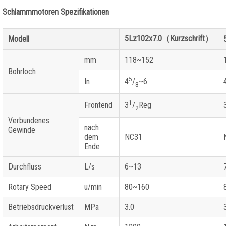
Schlammmotoren Spezifikationen
5
Lz
102
x7.0
（
Kurzschrift
）
Modell
mm
118~152
Bohrloch
5
In
4
/
~6
8
1
Frontend
3
/
Reg
2
Verbundenes
nach
Gewinde
dem
NC31
Ende
Durchfluss
L/s
6~13
Rotary Speed
u/min
80~160
Betriebsdruckverlust
MPa
3.0