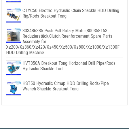
CTYC50 Electric Hydraulic Chain Shackle HDD Drilling
Rig/Rods Breakout Tong
803486385
Push Pull Rotary Motor
,800358153
Reduzierstück,
Clutch
,
Reenforcement Spare Parts
Assembly for
Xz200/Xz360/Xz420/Xz450/Xz500/Xz800/Xz1000/Xz1300F
HDD Drilling Machine
HVT350A Breakout Tong Horizontal Drill Pipe/Rods
Hydraulic Shackle Tool
HST50 Hydraulic Clmap HDD Drilling Rods/Pipe
Wrench Shackle Breakout Tong