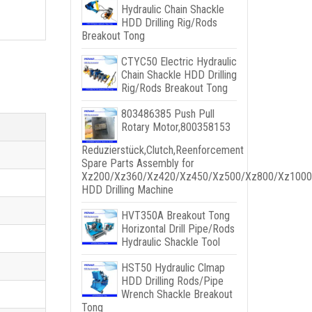
Hydraulic Chain Shackle
HDD Drilling Rig/Rods
Breakout Tong
CTYC50 Electric Hydraulic
Chain Shackle HDD Drilling
Rig/Rods Breakout Tong
803486385
Push Pull
Rotary Motor
,800358153
Reduzierstück,
Clutch
,
Reenforcement
Spare Parts Assembly for
Xz200/Xz360/Xz420/Xz450/Xz500/Xz800/Xz1000
HDD Drilling Machine
HVT350A Breakout Tong
Horizontal Drill Pipe/Rods
Hydraulic Shackle Tool
HST50 Hydraulic Clmap
HDD Drilling Rods/Pipe
Wrench Shackle Breakout
Tong