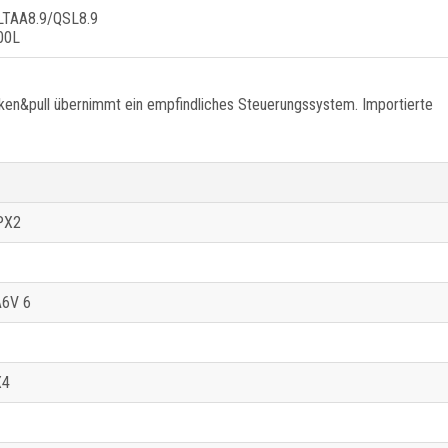
LTAA8.9/QSL8.9
00L
ken&pull übernimmt ein empfindliches Steuerungssystem. Importierte
PX2
A6V 6
X4