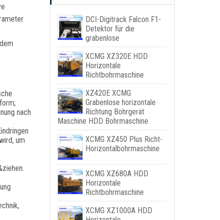
ve
arameter
DCI-Digitrack Falcon F1-
Detektor für die
grabenlose
t dem
XCMG XZ320E HDD
Horizontale
Richtbohrmaschine
XZ420E XCMG
sche
Grabenlose horizontale
form;
Richtung Bohrgerät
hnung nach
Maschine HDD Bohrmaschine
indringen
XCMG XZ450 Plus Richt-
wird, um
Horizontalbohrmaschine
n
&ziehen.
XCMG XZ680A HDD
Horizontale
hung
Richtbohrmaschine
echnik,
XCMG XZ1000A HDD
Horizontale