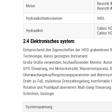
Rexroth 
Motor
Rexroth 
Hydrauliköltankvolumen
940L
Caltex HD
Hydrauliköl
Caltex HD
2.4 Elektronisches system
Entsprechend den Eigenschaften der HDD grabenlosen Rig
Technologie, klares gezeigtes Instrument.
Große Größe verwenden, hochauflösender Monitor. Auto
SPS-Steuerung, mit Motordrehzahl, Wassertemperatur, Öld
Überwachungskopfbegrenzungsparameter und Alarmsystem
Draht zu Fuß, stufenlose Drehzahlregelung, komfortable
Rotation und Push&pull übernimmt Multi-Gang-Steuerung u
Schichten, Geologie.
Systemspannung