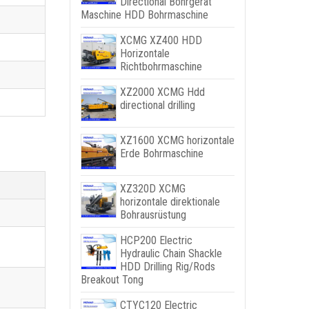
Directional Bohrgerät
Maschine HDD Bohrmaschine
XCMG XZ400 HDD
Horizontale
Richtbohrmaschine
XZ2000 XCMG Hdd
directional drilling
XZ1600 XCMG horizontale
Erde Bohrmaschine
XZ320D XCMG
horizontale direktionale
Bohrausrüstung
HCP200 Electric
Hydraulic Chain Shackle
HDD Drilling Rig/Rods
Breakout Tong
CTYC120 Electric