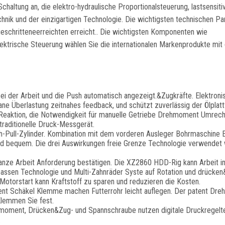
ltung an, die elektro-hydraulische Proportionalsteuerung, lastsensiti
echnik und der einzigartigen Technologie. Die wichtigsten technischen P
geschritteneerreichten erreicht.. Die wichtigsten Komponenten wie
ektrische Steuerung wählen Sie die internationalen Markenprodukte mi
ei der Arbeit und die Push automatisch angezeigt.&Zugkräfte. Elektroni
ne Überlastung zeitnahes feedback, und schützt zuverlässig der Ölplatt
e Reaktion, die Notwendigkeit für manuelle Getriebe Drehmoment Umrec
traditionelle Druck-Messgerät.
-Pull-Zylinder. Kombination mit dem vorderen Ausleger Bohrmaschine E
und bequem. Die drei Auswirkungen freie Grenze Technologie verwendet 
nze Arbeit Anforderung bestätigen. Die XZ2860 HDD-Rig kann Arbeit i
assen Technologie und Multi-Zahnräder Syste auf Rotation und drücken
otorstart kann Kraftstoff zu sparen und reduzieren die Kosten.
 Schäkel Klemme machen Futterrohr leicht auflegen. Der patent Dre
Klemmen Sie fest.
rehmoment, Drücken&Zug- und Spannschraube nutzen digitale Druckregelt
.