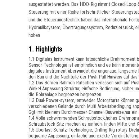
ausgestattet werden. Das HDD-Rig nimmt Closed-Loop-Scha
Steuerung mit einer Reihe fortschrittlicher Steuerungst
und die Steuerungstechnik haben das internationale Fort
Hydrauliksystem, Übertragungssystem, Reduzierstück, el
hohen
1. Highlights
1.1 Digitales Instrument kann tatsächliche Drehmoment b
Sensor-Technologie ist empfindlich und es kann momenta
digitales Instrument überwindet die ungenaue, langsam
den Bau und die Nachteile der Push Pull Hinweis auf das 
1.2 Das Bohren Rahmen Rutschen verlassen sich auf Push
Winkel Anpassung Struktur, einfache Bedienung, sicher 
die Bohranlage begrenzen begrenzen.
1.3 Dual-Power-system, entweder Motorstarts können ga
verschiedenen Gelände durch Multi Arbeitsbedingung anp
Ggf. mit kleinem Durchmesser-Channel-Bauweise,nur ein M
1.4 Volle schwimmenden Schraubstock,hohes Drehmoment
Schraubstock Sitz machen es einfach, finden Mitte und 
1.5 Überlast-Schutz-Technologie, Drilling Rig rotary D
bequeme Anpassung, einfache und exakte Voreinstellung