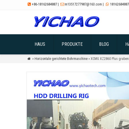
+86-18162684887
|
m13517277987@163.com
|
18162684887



HAUS
PRODUKTE
BLOG
H
»
Horizontale gerichtete Bohrmaschine
» XCMG XZ2860 Plus grabenl
