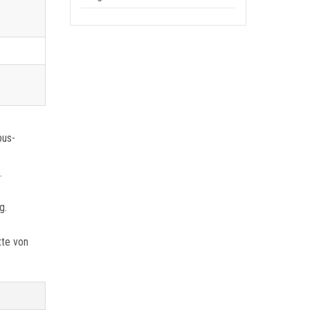
bus-
.
g.
tte von