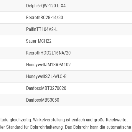
Delphi6-QW-120 b X4
RexrothRC28-14/30
PalfinTT104V2-L
Sauer MCH22
RexrothHDD2L16NA/20
HoneywellJM18APA102
HoneywellSZL-WLC-B
DanfossMBT3270020
DanfossMBS3050
ude gleichzeitig. Winkelverstellung ist einfach und große Reichweite..
r Standard für Bohrrohrhalterung. Das Bohrrohr kann die automatische