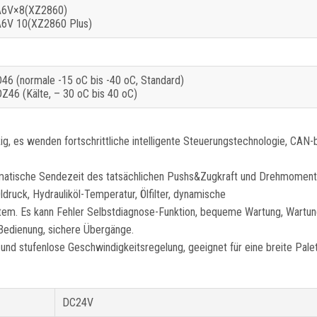
A6V×8(XZ2860)
A6V 10(XZ2860 Plus)
46 (normale -15 oC bis -40 oC, Standard)
Z46 (Kälte, – 30 oC bis 40 oC)
, es wenden fortschrittliche intelligente Steuerungstechnologie, CAN-
matische Sendezeit des tatsächlichen Pushs&Zugkraft und Drehmoment
ruck, Hydrauliköl-Temperatur, Ölfilter, dynamische
. Es kann Fehler Selbstdiagnose-Funktion, bequeme Wartung, Wartun
 Bedienung, sichere Übergänge.
nd stufenlose Geschwindigkeitsregelung, geeignet für eine breite Pale
DC24V