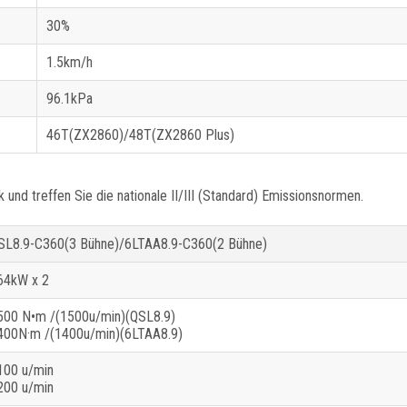
30%
1.5km/h
96.1kPa
46T(ZX2860)/48T(ZX2860 Plus)
nd treffen Sie die nationale II/III (Standard) Emissionsnormen.
SL8.9-C360(3 Bühne)/6LTAA8.9-C360(2 Bühne)
64kW x 2
500 N•m /(1500u/min)(QSL8.9)
400N·m /(1400u/min)(6LTAA8.9)
100 u/min
200 u/min