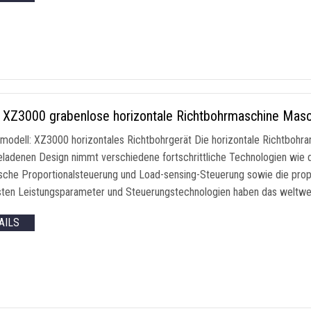
XZ3000 grabenlose horizontale Richtbohrmaschine Mas
modell: XZ3000 horizontales Richtbohrgerät Die horizontale Richtbohra
eladenen Design nimmt verschiedene fortschrittliche Technologien wie d
ische Proportionalsteuerung und Load-sensing-Steuerung sowie die pro
sten Leistungsparameter und Steuerungstechnologien haben das weltweit 
AILS