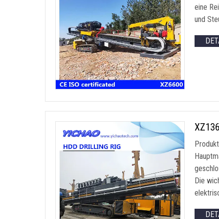
eine Re
und Ste
DET
XZ136
Produkt
Hauptma
geschlo
Die wic
elektri
DET