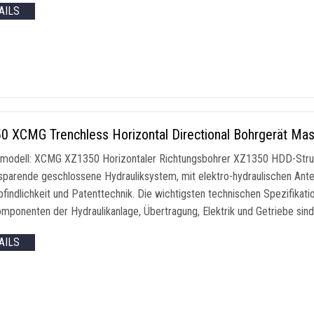
AILS
0 XCMG Trenchless Horizontal Directional Bohrgerät M
modell: XCMG XZ1350 Horizontaler Richtungsbohrer XZ1350 HDD-Strukt
sparende geschlossene Hydrauliksystem, mit elektro-hydraulischen Antei
indlichkeit und Patenttechnik. Die wichtigsten technischen Spezifikatio
mponenten der Hydraulikanlage, Übertragung, Elektrik und Getriebe sind
AILS