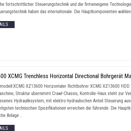
ihe fortschrittlicher Steuerungstechnik und die firmeneigene Technolo
uerungstechnik haben das internationale. Die Hauptkomponenten wählen d
AILS
00 XCMG Trenchless Horizontal Directional Bohrgerät 
modell:XCMG XZ13600 Horizontaler Richtbohrer XCMG XZ13600 HDD v
schine, Struktur übernimmt Crawl-Chassis, Kontrolle-Haus steht zur Ve
ssenes Hydrauliksystem, mit elektro-hydraulischen Anteil Steuerung ausg
htigsten technischen Spezifikationen erreichen die führende. Die Haupt
sche Anlage …
AILS