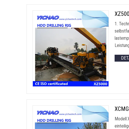
XZ500
1. Tech
selbstf
lastemp
Leistun
DET
XCMG 
Modell:
einteil