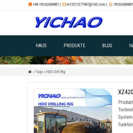
+86-18162684887
|
m13517277987@163.com
|
18162684887



HAUS
PRODUKTE
BLOG
H
» Tags » HDD Drill Rig

XZ420
Produkt
Technol
System-
Funktio