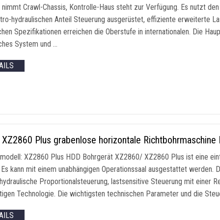
r nimmt Crawl-Chassis, Kontrolle-Haus steht zur Verfügung. Es nutzt d
ktro-hydraulischen Anteil Steuerung ausgerüstet, effiziente erweiterte L
chen Spezifikationen erreichen die Oberstufe in internationalen. Die Ha
sches System und …
AILS
XZ2860 Plus grabenlose horizontale Richtbohrmaschin
modell: XZ2860 Plus HDD Bohrgerät XZ2860/ XZ2860 Plus ist eine einte
. Es kann mit einem unabhängigen Operationssaal ausgestattet werden.
hydraulische Proportionalsteuerung, lastsensitive Steuerung mit einer R
rtigen Technologie. Die wichtigsten technischen Parameter und die Ste
AILS