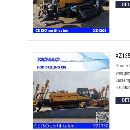
DET
XZ135
Produkt
energie
Lastempf
Hauptko
DET