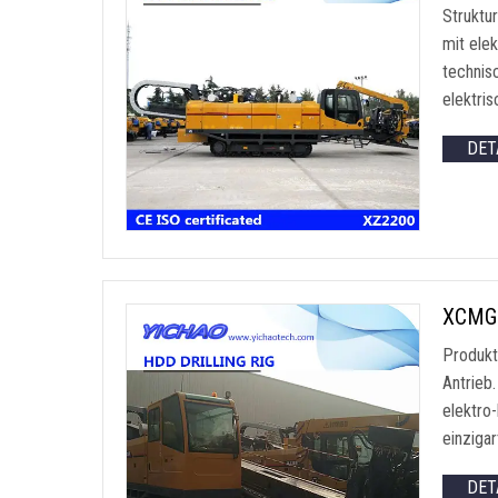
Struktu
mit ele
technis
elektri
DET
XCMG 
Produkt
Antrieb
elektro-
einziga
DET