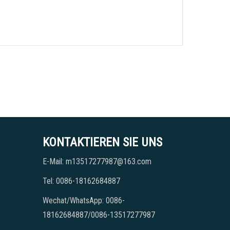
KONTAKTIEREN SIE UNS
E-Mail: m13517277987@163.com
Tel: 0086-18162684887
Wechat/WhatsApp: 0086-
18162684887/0086-13517277987