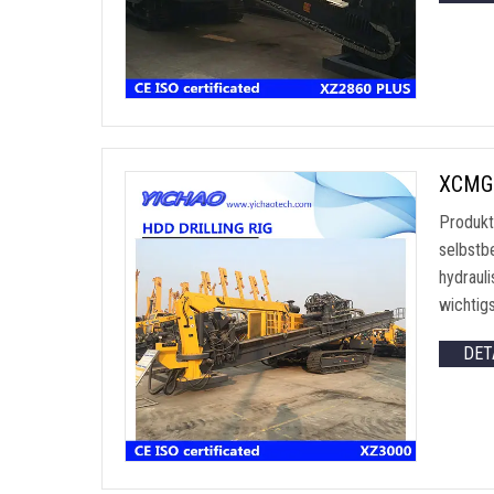
XCMG 
Produkt
selbstb
hydraul
wichtig
DET