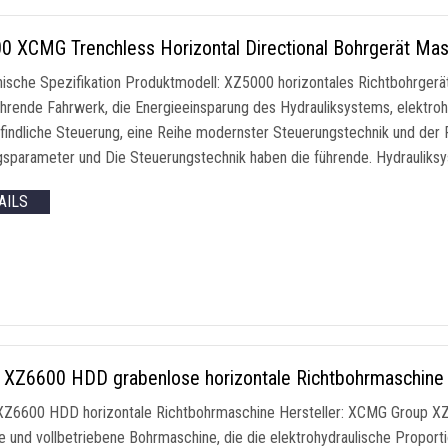
0 XCMG Trenchless Horizontal Directional Bohrgerät M
nische Spezifikation Produktmodell: XZ5000 horizontales Richtbohrger
ahrende Fahrwerk, die Energieeinsparung des Hydrauliksystems, elektroh
findliche Steuerung, eine Reihe modernster Steuerungstechnik und der F
gsparameter und Die Steuerungstechnik haben die führende. Hydrauliks
AILS
XZ6600 HDD grabenlose horizontale Richtbohrmaschine
XZ6600 HDD horizontale Richtbohrmaschine Hersteller: XCMG Group XZ
ige und vollbetriebene Bohrmaschine, die die elektrohydraulische Propor