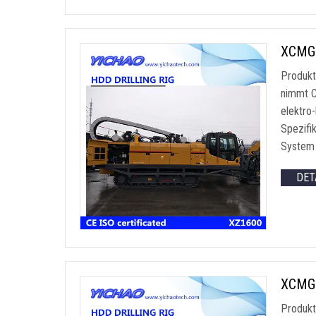
XCMG 
Produkt
nimmt C
elektro
Spezifi
System 
DET
XCMG 
Produkt