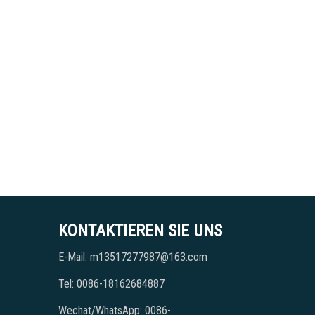
KONTAKTIEREN SIE UNS
E-Mail: m13517277987@163.com
Tel: 0086-18162684887
Wechat/WhatsApp: 0086-