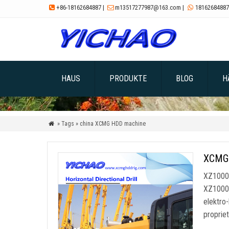
+86-18162684887
|
m13517277987@163.com
|
18162684887



HAUS
PRODUKTE
BLOG
H
» Tags » china XCMG HDD machine

XCMG 
XZ1000A
XZ1000A
elektro
proprie