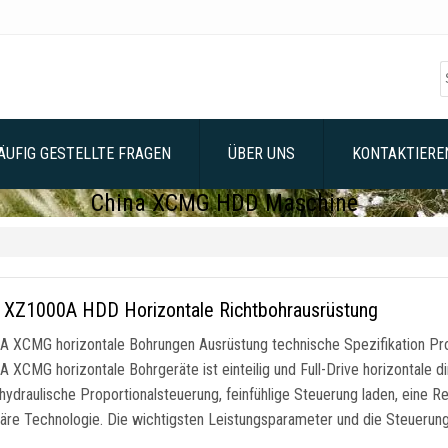
ÄUFIG GESTELLTE FRAGEN
ÜBER UNS
KONTAKTIEREN
China XCMG HDD Maschine
XZ1000A HDD Horizontale Richtbohrausrüstung
 XCMG horizontale Bohrungen Ausrüstung technische Spezifikation P
 XCMG horizontale Bohrgeräte ist einteilig und Full-Drive horizontale 
-hydraulische Proportionalsteuerung, feinfühlige Steuerung laden, eine 
täre Technologie. Die wichtigsten Leistungsparameter und die Steuerungs