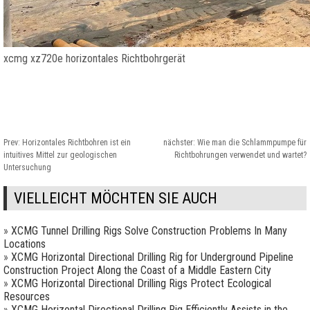
xcmg xz720e horizontales Richtbohrgerät
Prev:
Horizontales Richtbohren ist ein
nächster:
Wie man die Schlammpumpe für
intuitives Mittel zur geologischen
Richtbohrungen verwendet und wartet?
Untersuchung
VIELLEICHT MÖCHTEN SIE AUCH
»
XCMG Tunnel Drilling Rigs Solve Construction Problems In Many
Locations
»
XCMG Horizontal Directional Drilling Rig for Underground Pipeline
Construction Project Along the Coast of a Middle Eastern City
»
XCMG Horizontal Directional Drilling Rigs Protect Ecological
Resources
»
XCMG Horizontal Directional Drilling Rig Efficiently Assists in the