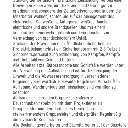
Stärkung der beruflichen Brandschutzausbildung, Aufbau einer
freiwilligen Feuerwehr, um die Brandschutzarbeit gut zu
erledigen, insbesondere der Zeitarbeitsschuppen, in dem die
Mitarbeiter wohnen, achten Sie auf das Management des
elektrischen Schweißens, Autogenschweißen, Rauchen,
elektrische und andere Brandquellen. Und mit einem
bestimmten Feuerwehrschlauch und Feuerlöscher, zur
Vermeidung von brandschädlichem Unfall.
Stärkung der Prävention der öffentlichen Sicherheit, Die
Projektabteilung richtet ein Sicherheitsteam mit 2-3 Teilzeit-
Sicherheitspersonal zur Verhinderung von Kämpfen, Kämpfe
und Diebstahl von Geld und Gütern.
Alle Arbeitsplätze, Bürostandorte und Schlafsäle werden unter
der Verwaltung der Auflistung, und ist für die Reinigung der
Umwelt und die Abwasserentsorgung in verschiedenen
Regionen verantwortlich. Relevante Regeln und Vorschriften,
Auflistung, Wandmontage und -einhaltung sind von allen zu
beachten.
Aufbau einer führenden Gruppe für zivilisierte
Bauschraubeninspektion, mit dem Projektleiter als
Gruppenleiter und dem Leiter des Generalbüros als
stellvertretendem Gruppenleiter, und überprüfen Regelmäßig
die zivilisierte Konstruktion.
Alle Bauleitungsmitarbeiter und Baumitarbeiter auf der Baustelle