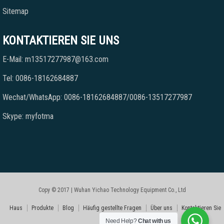
Sitemap
KONTAKTIEREN SIE UNS
E-Mail: m13517277987@163.com
Tel: 0086-18162684887
Wechat/WhatsApp: 0086-18162684887/0086-13517277987
Skype: myfotma
Copy © 2017 | Wuhan Yichao Technology Equipment Co., Ltd
Haus
Produkte
Blog
Häufig gestellte Fragen
Über uns
Kontaktieren Sie
Need Help?
Chat with us
uns