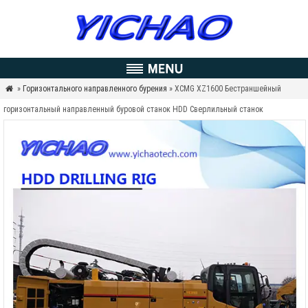
»
Горизонтального направленного бурения
» XCMG XZ1600 Бестраншейный

горизонтальный направленный буровой станок HDD Сверлильный станок