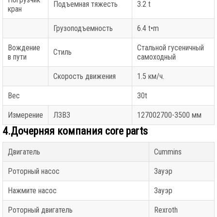
Подъемная тяжесть
3.2 t
кран
Грузоподъемность
6.4 t•m
Вождение
Стальной гусеничный
Стиль
в пути
самоходный
Скорость движения
1.5 км/ч.
Вес
30t
Измерение
ЛЗВЗ
127002700-3500 мм
4.Дочерняя компания core parts
Двигатель
Cummins
Роторный насос
Зауэр
Нажмите насос
Зауэр
Роторный двигатель
Rexroth