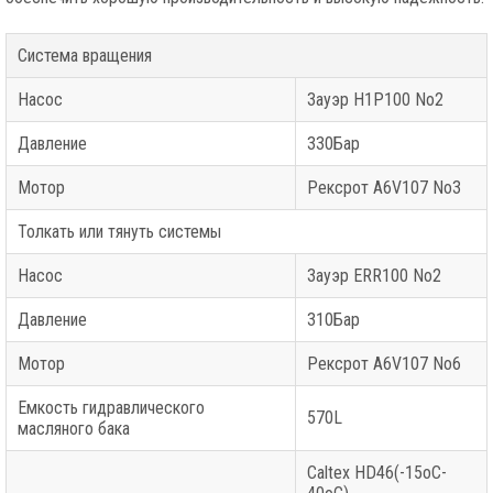
Система вращения
Насос
Зауэр H1P100 No2
Давление
330Бар
Мотор
Рексрот A6V107 No3
Толкать или тянуть системы
Насос
Зауэр ERR100 No2
Давление
310Бар
Мотор
Рексрот A6V107 No6
Емкость гидравлического
570L
масляного бака
Caltex HD46(-15oC-