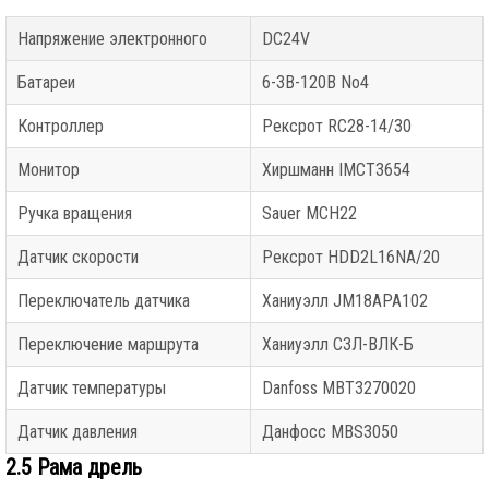
Напряжение электронного
DC24V
Батареи
6-ЗВ-120В No4
Контроллер
Рексрот RC28-14/30
Монитор
Хиршманн IMCT3654
Ручка вращения
Sauer MCH22
Датчик скорости
Рексрот HDD2L16NA/20
Переключатель датчика
Ханиуэлл JM18APA102
Переключение маршрута
Ханиуэлл СЗЛ-ВЛК-Б
Датчик температуры
Danfoss MBT3270020
Датчик давления
Данфосс MBS3050
2.5 Рама дрель