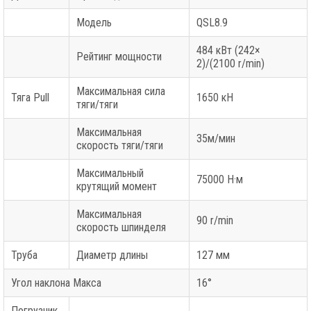
Модель
QSL8.9
484 кВт (242×
Рейтинг мощности
2)/(2100 r/min)
Максимальная сила
Тяга Pull
1650 кН
тяги/тяги
Максимальная
35м/мин
скорость тяги/тяги
Максимальный
75000 Н·м
крутящий момент
Максимальная
90 r/min
скорость шпинделя
Труба
Диаметр длины
127 мм
Угол наклона Макса
16°
Погрузчик