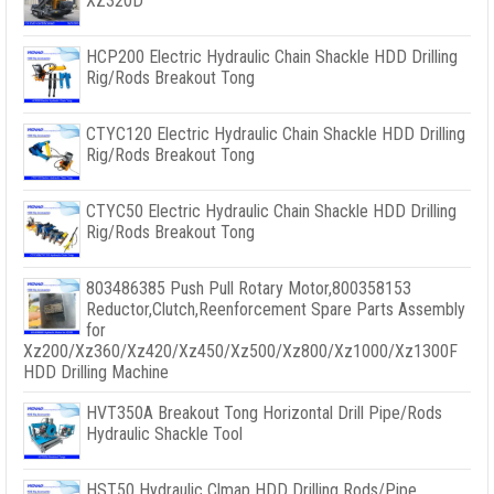
XZ320D
HCP200 Electric Hydraulic Chain Shackle HDD Drilling
Rig/Rods Breakout Tong
CTYC120 Electric Hydraulic Chain Shackle HDD Drilling
Rig/Rods Breakout Tong
CTYC50 Electric Hydraulic Chain Shackle HDD Drilling
Rig/Rods Breakout Tong
803486385
Push Pull Rotary Motor
,800358153
Reductor,
Clutch
,
Reenforcement Spare Parts Assembly
for
Xz200/Xz360/Xz420/Xz450/Xz500/Xz800/Xz1000/Xz1300F
HDD Drilling Machine
HVT350A Breakout Tong Horizontal Drill Pipe/Rods
Hydraulic Shackle Tool
HST50 Hydraulic Clmap HDD Drilling Rods/Pipe