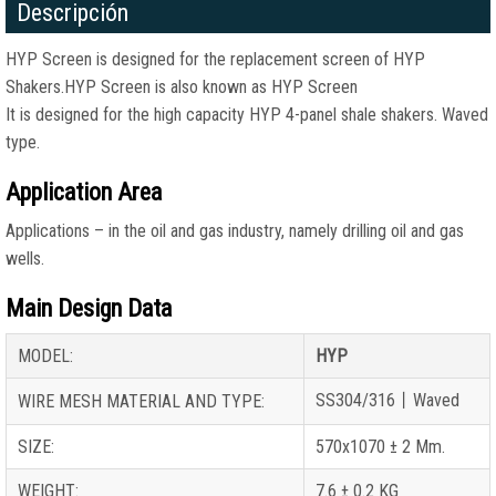
Descripción
HYP Screen is designed for the replacement screen of HYP
Shakers.HYP Screen is also known as HYP Screen
It is designed for the high capacity HYP 4-panel shale shakers
.
Waved
type
.
Application Area
Applications
–
in the oil and gas industry
,
namely drilling oil and gas
wells
.
Main Design Data
MODEL
:
HYP
SS304/316丨Waved
WIRE MESH MATERIAL AND TYPE
:
SIZE
:
570
х1070 ±
2 Mm.
WEIGHT
:
7.6
±
0.2 KG