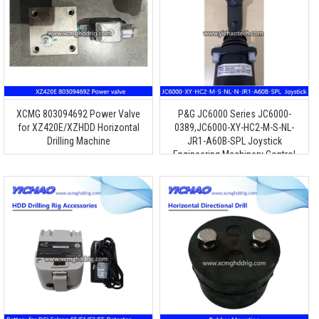
XCMG 803094692
Power Valve
P&
G JC6000 Series JC6000-
for XZ420E/XZHDD Horizontal
0389,JC6000-XY-HC2-M-S-NL-
Drilling Machine
JR1-A60B-SPL Joystick
Engineering Machinery Control
Handle