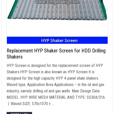
Replacement HYP Shaker Screen for HDD Drilling
Shakers
HYP Screen is designed for the replacement screen of HYP
Shakers.HYP Screen is also known as HYP Screen It is
designed for the high capacity HYP 4-panel shale shakers
.
Waved type
.
Application Area Applications
–
in the oil and gas
industry
,
namely drilling oil and gas wells
.
Main Design Data
MODEL
:
HYP WIRE MESH MATERIAL AND TYPE
:
SS304/316
丨Waved SIZE
: 570
х1070 ±
…