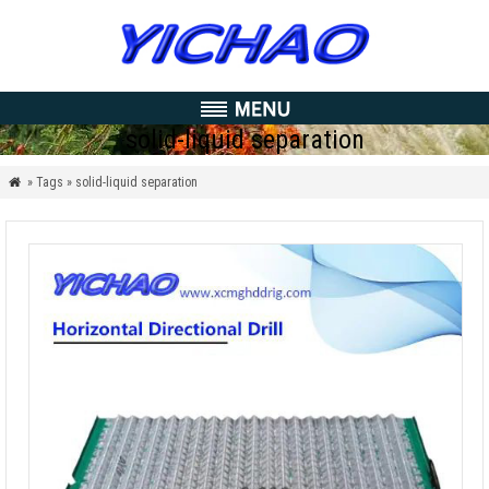
solid-liquid separation
» Tags » solid-liquid separation
