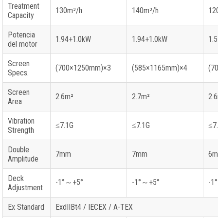
Treatment
130
m³/h
140
m³/h
12
Capacity
Potencia
1.94+1.0kW
1.94+1.0kW
1.5
del motor
Screen
(700
×1250mm
)
×3
(585
×1165mm
)
×4
(7
Specs
.
Screen
2.6
m²
2.7
m²
2.6
Area
Vibration
≤7.1G
≤7.1G
≤7
Strength
Double
7mm
7mm
6
Amplitude
Deck
-1
°～+5°
-1
°～+5°
-1
Adjustment
Ex Standard
ExdIIBt4
/
IECEX
/
A-TEX