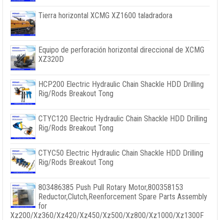
Tierra horizontal XCMG XZ1600 taladradora
Equipo de perforación horizontal direccional de XCMG
XZ320D
HCP200 Electric Hydraulic Chain Shackle HDD Drilling
Rig/Rods Breakout Tong
CTYC120 Electric Hydraulic Chain Shackle HDD Drilling
Rig/Rods Breakout Tong
CTYC50 Electric Hydraulic Chain Shackle HDD Drilling
Rig/Rods Breakout Tong
803486385
Push Pull Rotary Motor
,800358153
Reductor,
Clutch
,
Reenforcement Spare Parts Assembly
for
Xz200/Xz360/Xz420/Xz450/Xz500/Xz800/Xz1000/Xz1300F