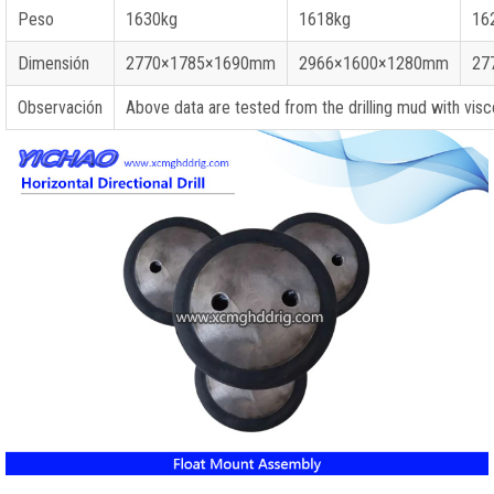
Peso
1630kg
1618kg
16
Dimensión
2770
×1785×1690mm
2966
×1600×1280mm
27
Observación
Above data are tested from the drilling mud with visc