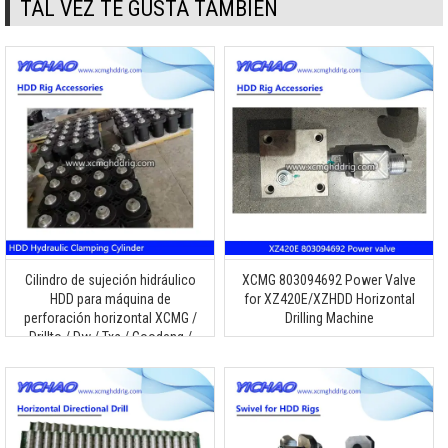
TAL VEZ TE GUSTA TAMBIÉN
Cilindro de sujeción hidráulico
XCMG 803094692
Power Valve
HDD para máquina de
for XZ420E/XZHDD Horizontal
perforación horizontal XCMG /
Drilling Machine
Drillto / Dw / Txs / Goodeng /
Dilong / Vermeer / Zoomlion /
Terra / Ditch Witch / Toro /
Huayuan