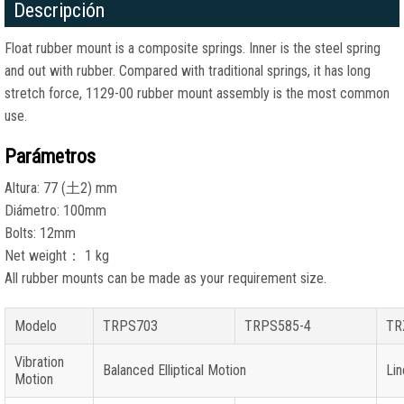
Descripción
Float rubber mount is a composite springs
.
Inner is the steel spring
and out with rubber
.
Compared with traditional springs
,
it has long
stretch force
, 1129-00
rubber mount assembly is the most common
use
.
Parámetros
Altura: 77 (
土2
) mm
Diámetro: 100mm
Bolts
: 12mm
Net weight
： 1 kg
All rubber mounts can be made as your requirement size
.
Modelo
TRPS703
TRPS585-4
TR
Vibration
Balanced Elliptical Motion
Lin
Motion