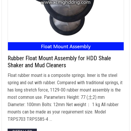
Rubber Float Mount Assembly for HDD Shale
Shaker and Mud Cleaners
Float rubber mount is a composite springs
.
Inner is the steel
spring and out with rubber
.
Compared with traditional springs
,
it
has long stretch force
, 1129-00
rubber mount assembly is the
most common use
.
Parameters Height
: 77 (
土2
)
mm
Diameter
: 100
mm Bolts
: 12
mm Net weight
： 1
kg All rubber
mounts can be made as your requirement size
.
Model
TRPS703 TRPS585-4
…