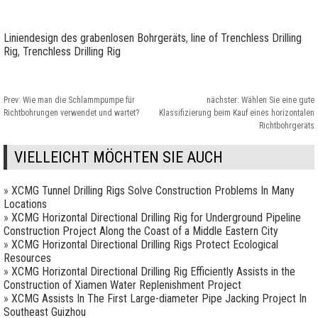
Liniendesign des grabenlosen Bohrgeräts
,
line of Trenchless Drilling
Rig
,
Trenchless Drilling Rig
Prev:
Wie man die Schlammpumpe für
nächster:
Wählen Sie eine gute
Richtbohrungen verwendet und wartet?
Klassifizierung beim Kauf eines horizontalen
Richtbohrgeräts
VIELLEICHT MÖCHTEN SIE AUCH
»
XCMG Tunnel Drilling Rigs Solve Construction Problems In Many
Locations
»
XCMG Horizontal Directional Drilling Rig for Underground Pipeline
Construction Project Along the Coast of a Middle Eastern City
»
XCMG Horizontal Directional Drilling Rigs Protect Ecological
Resources
»
XCMG Horizontal Directional Drilling Rig Efficiently Assists in the
Construction of Xiamen Water Replenishment Project
»
XCMG Assists In The First Large-diameter Pipe Jacking Project In
Southeast Guizhou