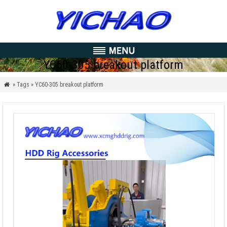
YC60-305 breakout platform
» Tags » YC60-305 breakout platform
