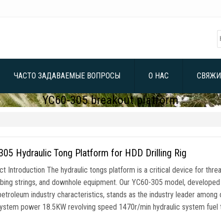
ЧАСТО ЗАДАВАЕМЫЕ ВОПРОСЫ
О НАС
СВЯЖИ
YC60-305 breakout platform
05 Hydraulic Tong Platform for HDD Drilling Rig
t Introduction The hydraulic tongs platform is a critical device for thre
ubing strings
,
and downhole equipment
.
Our YC60-305 model
,
developed 
petroleum industry characteristics
,
stands as the industry leader among
ystem power 18.5KW revolving speed 1470r/min hydraulic system fuel 