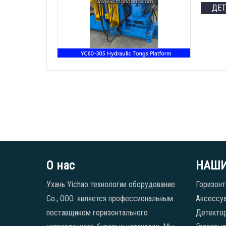
ДЕ
О нас
НАШИ
Ухань Yichao технологии оборудование
Горизонт
Co., ООО. является профессиональным
Аксессуа
поставщиком горизонтального
Детекто