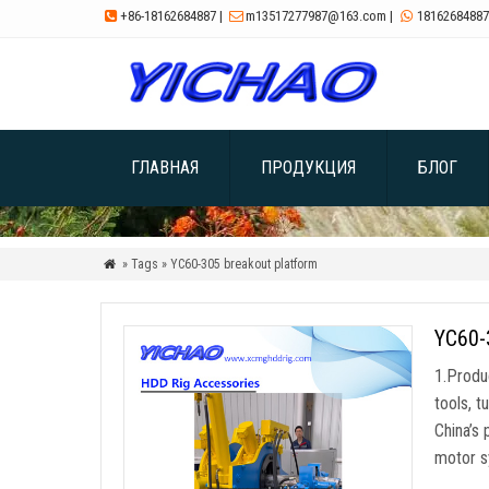
+86-18162684887
|
m13517277987@163.com
|
18162684887



ГЛАВНАЯ
ПРОДУКЦИЯ
БЛОГ
» Tags » YC60-305 breakout platform

YC60-3
1.
Produc
tools
,
t
China’s 
motor s