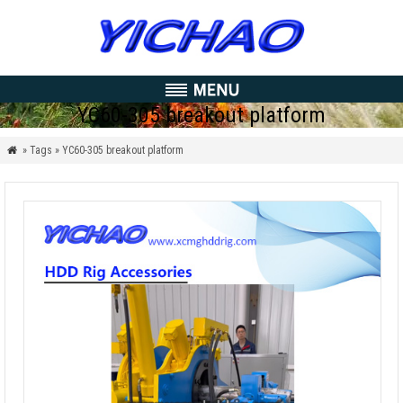
YC60-305 breakout platform
» Tags » YC60-305 breakout platform
