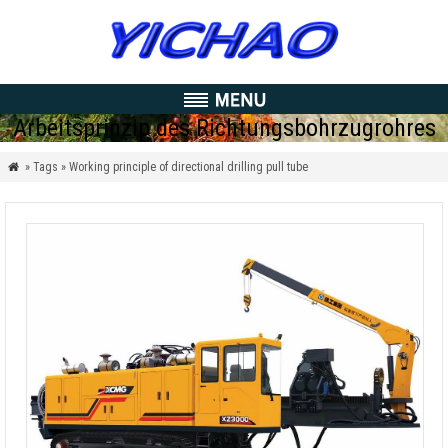
Arbeitsprinzip des Richtungsbohrzugrohres
» Tags » Working principle of directional drilling pull tube
