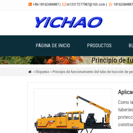
+86-18162684887
|
m13517277987@163.com
|
18162684887



PÁGINA DE INICIO
PRODUCTOS
B
Principio de f
» Etiquetas » Principio de funcionamiento del tubo de tracción de pe

Aplica
Como la
tubería
protecc
constru