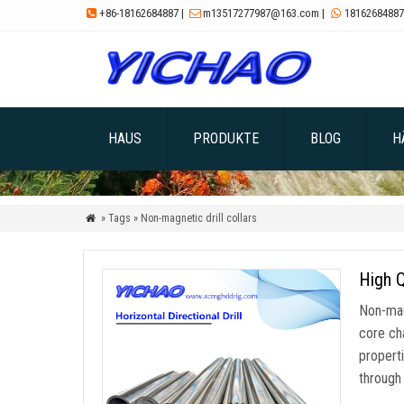
+86-18162684887
|
m13517277987@163.com
|
18162684887



HAUS
PRODUKTE
BLOG
H
» Tags » Non-magnetic drill collars

High Q
Non-magn
core ch
propert
through