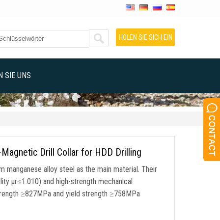
HOLEN SIE SICH EIN
ANGEBOT
 SIE UNS
gnetic Drill Collar for HDD Drilling
ium manganese alloy steel as the main material
.
Their
lity μr≤1.010
)
and high-strength mechanical
e strength ≥827MPa and yield strength ≥758MPa