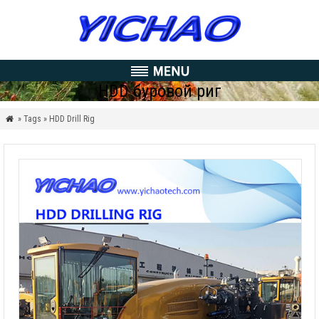
HDD буровой риг
» Tags » HDD Drill Rig
