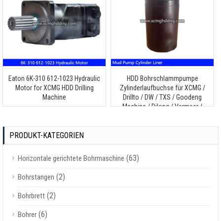
Eaton 6K-310
612-1023
Hydraulic
HDD Bohrschlammpumpe
Motor for XCMG HDD Drilling
Zylinderlaufbuchse für XCMG /
Machine
Drillto / DW / TXS / Goodeng
Machine / Dilong / Vermeer /
Zoomlion / Terra / Ditch Witch /
Toro / Huayuan
PRODUKT-KATEGORIEN
Horizontalbohrmaschine
(63)
Horizontale gerichtete Bohrmaschine
(2)
Bohrstangen
(2)
Bohrbrett
(6)
Bohrer