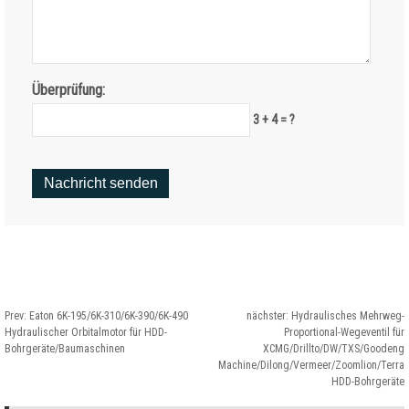
Überprüfung:
3 + 4 = ?
Prev:
Eaton 6K-195/6K-310/6K-390/6K-490
nächster:
Hydraulisches Mehrweg-
Hydraulischer Orbitalmotor für HDD-
Proportional-Wegeventil für
Bohrgeräte/Baumaschinen
XCMG/Drillto/DW/TXS/Goodeng
Machine/Dilong/Vermeer/Zoomlion/Terra
HDD-Bohrgeräte