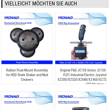
VIELLEICHT MÖCHTEN SIE AUCH
Rubber Float Mount Assembly
Original P
&
G JC150 Series JC150-Y
for HDD Shale Shaker and Mud
FLD1 Industrial Electric Joystick C
Cleaners
XZ200/XZ320/XZ680/XZ450/XZ720/
HDD Machine