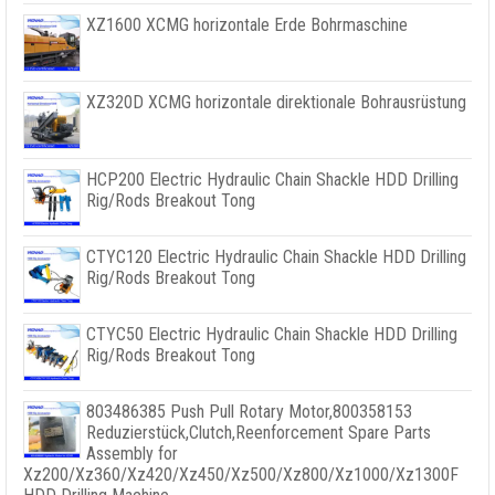
XZ1600 XCMG horizontale Erde Bohrmaschine
XZ320D XCMG horizontale direktionale Bohrausrüstung
HCP200 Electric Hydraulic Chain Shackle HDD Drilling
Rig/Rods Breakout Tong
CTYC120 Electric Hydraulic Chain Shackle HDD Drilling
Rig/Rods Breakout Tong
CTYC50 Electric Hydraulic Chain Shackle HDD Drilling
Rig/Rods Breakout Tong
803486385
Push Pull Rotary Motor
,800358153
Reduzierstück,
Clutch
,
Reenforcement Spare Parts
Assembly for
Xz200/Xz360/Xz420/Xz450/Xz500/Xz800/Xz1000/Xz1300F