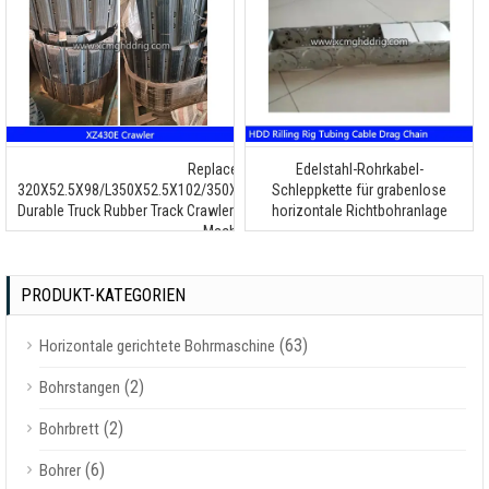
Replacement
Edelstahl-Rohrkabel-
320X52.5X98/L350X52.5X102/350X52.5X104/320x52x86/450x52x86
Schleppkette für grabenlose
Durable Truck Rubber Track Crawler for XCMG Loader/Excavator/HDD
horizontale Richtbohranlage
Machine
PRODUKT-KATEGORIEN
(63)
Horizontale gerichtete Bohrmaschine
(2)
Bohrstangen
(2)
Bohrbrett
(6)
Bohrer