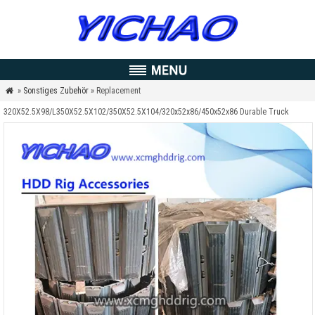
»
Sonstiges Zubehör
» Replacement

320X52.5X98/L350X52.5X102/350X52.5X104/320x52x86/450x52x86 Durable Truck
Rubber Track Crawler for XCMG Loader/Excavator/HDD Machine