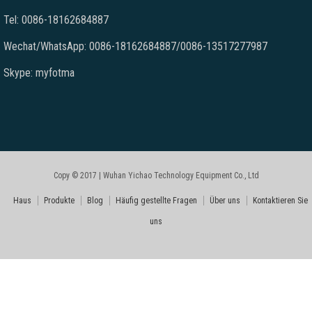
Tel: 0086-18162684887
Wechat/WhatsApp: 0086-18162684887/0086-13517277987
Skype: myfotma
Copy © 2017 | Wuhan Yichao Technology Equipment Co., Ltd
Haus
Produkte
Blog
Häufig gestellte Fragen
Über uns
Kontaktieren Sie
uns