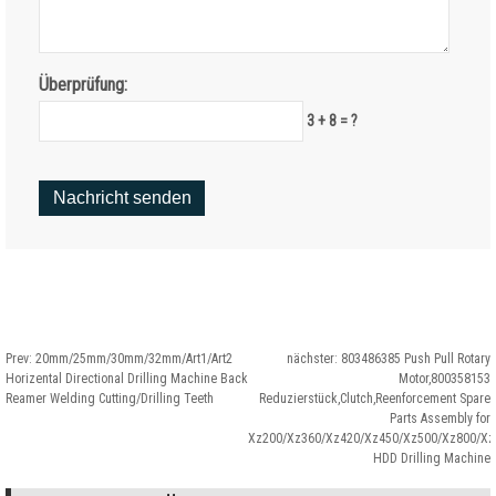
Überprüfung:
3 + 8 = ?
Prev:
20
mm/25mm/30mm/32mm/Art1/Art2
nächster:
803486385
Push Pull Rotary
Horizental Directional Drilling Machine Back
Motor
,800358153
Reamer Welding Cutting/Drilling Teeth
Reduzierstück,
Clutch
,
Reenforcement Spare
Parts Assembly for
Xz200/Xz360/Xz420/Xz450/Xz500/Xz800/Xz
HDD Drilling Machine