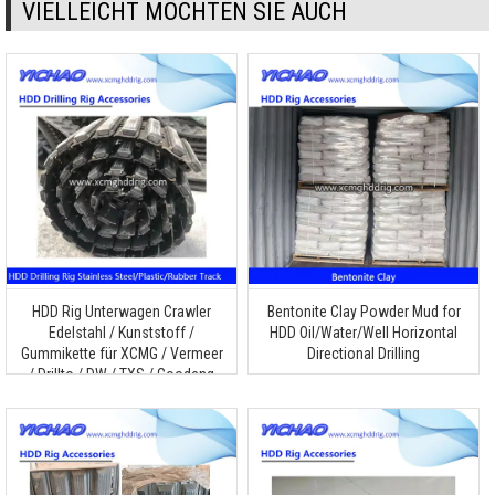
VIELLEICHT MÖCHTEN SIE AUCH
HDD Rig Unterwagen Crawler
Bentonite Clay Powder Mud for
Edelstahl / Kunststoff /
HDD Oil/Water/Well Horizontal
Gummikette für XCMG / Vermeer
Directional Drilling
/ Drillto / DW / TXS / Goodeng
Machine / Dilong / Zoomlion /
Terra Horizontalbohrmaschine