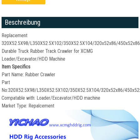
Beschreibung
Replacement
320X52.5X98/L350X52.5X102/350X52.5X104/320x52x86/450x52x86
Durable Truck Rubber Track Crawler for XCMG
Loader/Excavator/HDD Machine
Item Specifics
Part Name
:
Rubber Crawler
Part
No
:320
X52.5X98/L350X52.5X102/350X52.5X104/320x52x86/450x52
Compatable with
:
Loader/Excavator/HDD machine
Market Type
:
Repalcement