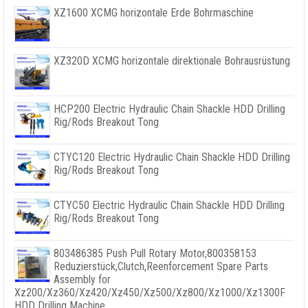
XZ1600 XCMG horizontale Erde Bohrmaschine
XZ320D XCMG horizontale direktionale Bohrausrüstung
HCP200 Electric Hydraulic Chain Shackle HDD Drilling
Rig/Rods Breakout Tong
CTYC120 Electric Hydraulic Chain Shackle HDD Drilling
Rig/Rods Breakout Tong
CTYC50 Electric Hydraulic Chain Shackle HDD Drilling
Rig/Rods Breakout Tong
803486385
Push Pull Rotary Motor
,800358153
Reduzierstück,
Clutch
,
Reenforcement Spare Parts
Assembly for
Xz200/Xz360/Xz420/Xz450/Xz500/Xz800/Xz1000/Xz1300F
HDD Drilling Machine