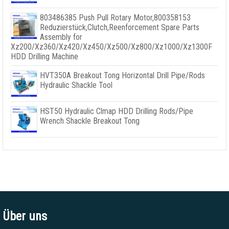
803486385
Push Pull Rotary Motor
,800358153
Reduzierstück,
Clutch
,
Reenforcement Spare Parts
Assembly for
Xz200/Xz360/Xz420/Xz450/Xz500/Xz800/Xz1000/Xz1300F
HDD Drilling Machine
HVT350A Breakout Tong Horizontal Drill Pipe/Rods
Hydraulic Shackle Tool
HST50 Hydraulic Clmap HDD Drilling Rods/Pipe
Wrench Shackle Breakout Tong
Über uns