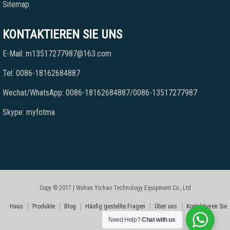
Sitemap
KONTAKTIEREN SIE UNS
E-Mail: m13517277987@163.com
Tel: 0086-18162684887
Wechat/WhatsApp: 0086-18162684887/0086-13517277987
Skype: myfotma
Copy © 2017 | Wuhan Yichao Technology Equipment Co., Ltd
Haus
Produkte
Blog
Häufig gestellte Fragen
Über uns
Kontaktieren Sie
Need Help?
Chat with us
uns