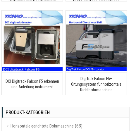
Verlegung von Rohrleitungen
HDD-Untertage-grabenloses
Detektionswerkzeug
DigiTrak Falcon F5+
DCI Digitrack Falcon F5 erkennen
Ortungssystem für horizontale
und Anleitung instrument
Richtbohrmaschine
PRODUKT-KATEGORIEN
(63)
Horizontale gerichtete Bohrmaschine