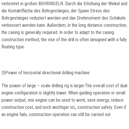
verbreitet in großen BOHRINSELN. Durch die Erhöhung der Winkel und
die Kontaktfläche des Bohrgestänges, der Spann Stress des
Bohrgestänges reduziert werden und das Drehmoment des Schäkels
verbessert werden kann. Außerdem,
in the long distance construction
,
the casing is generally required
.
In order to adapt to the casing
construction method
,
the vise of the drill is often designed with a fully
floating type
.
3)
Power of horizontal directional drilling machine
The power of large
–
scale drilling rig is larger.The overall cost of dual
engine configuration is slightly lower
.
When guiding operation or small
power output
,
one engine can be used to work
,
save energy
,
reduce
construction cost
, und noch wichtiger ist,,
construction safety
.
Even if
an engine fails
,
construction operation can still be carried out
.