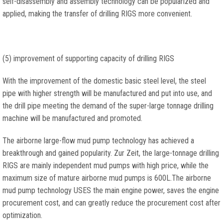
self-disassembly and assembly technology can be popularized and
applied
,
making the transfer of drilling RIGS more convenient
.
(5)
improvement of supporting capacity of drilling RIGS
With the improvement of the domestic basic steel level
,
the steel
pipe with higher strength will be manufactured and put into use
,
and
the drill pipe meeting the demand of the super-large tonnage drilling
machine will be manufactured and promoted
.
The airborne large-flow mud pump technology has achieved a
breakthrough and gained popularity
. Zur Zeit,
the large-tonnage drilling
RIGS are mainly independent mud pumps with high price
,
while the
maximum size of mature airborne mud pumps is 600L.The airborne
mud pump technology USES the main engine power
,
saves the engine
procurement cost
,
and can greatly reduce the procurement cost after
optimization
.