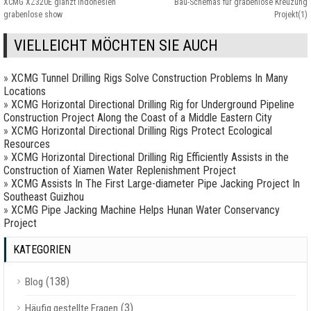
XCMG XZ320E glänzt Indonesien
Bau-Schemas für grabenlose Kreuzung
grabenlose show
Projekt(1)
VIELLEICHT MÖCHTEN SIE AUCH
»
XCMG Tunnel Drilling Rigs Solve Construction Problems In Many
Locations
»
XCMG Horizontal Directional Drilling Rig for Underground Pipeline
Construction Project Along the Coast of a Middle Eastern City
»
XCMG Horizontal Directional Drilling Rigs Protect Ecological
Resources
»
XCMG Horizontal Directional Drilling Rig Efficiently Assists in the
Construction of Xiamen Water Replenishment Project
»
XCMG Assists In The First Large-diameter Pipe Jacking Project In
Southeast Guizhou
»
XCMG Pipe Jacking Machine Helps Hunan Water Conservancy
Project
KATEGORIEN
(138)
Blog
(3)
Häufig gestellte Fragen