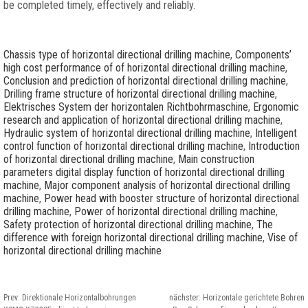
be completed timely
,
effectively and reliably
.
Chassis type of horizontal directional drilling machine
,
Components’
high cost performance of of horizontal directional drilling machine
,
Conclusion and prediction of horizontal directional drilling machine
,
Drilling frame structure of horizontal directional drilling machine
,
Elektrisches System der horizontalen Richtbohrmaschine
,
Ergonomic
research and application of horizontal directional drilling machine
,
Hydraulic system of horizontal directional drilling machine
,
Intelligent
control function of horizontal directional drilling machine
,
Introduction
of horizontal directional drilling machine
,
Main construction
parameters digital display function of horizontal directional drilling
machine
,
Major component analysis of horizontal directional drilling
machine
,
Power head with booster structure of horizontal directional
drilling machine
,
Power of horizontal directional drilling machine
,
Safety protection of horizontal directional drilling machine
,
The
difference with foreign horizontal directional drilling machine
,
Vise of
horizontal directional drilling machine
Prev:
Direktionale Horizontalbohrungen
nächster:
Horizontale gerichtete Bohren