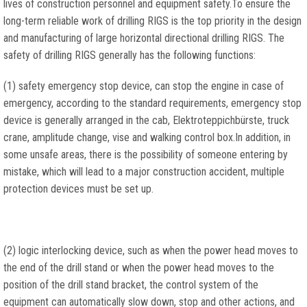
lives of construction personnel and equipment safety.To ensure the
long-term reliable work of drilling RIGS is the top priority in the design
and manufacturing of large horizontal directional drilling RIGS
.
The
safety of drilling RIGS generally has the following functions
:
(1)
safety emergency stop device
,
can stop the engine in case of
emergency
,
according to the standard requirements
,
emergency stop
device is generally arranged in the cab
, Elektroteppichbürste,
truck
crane
,
amplitude change
,
vise and walking control box.In addition
,
in
some unsafe areas
,
there is the possibility of someone entering by
mistake
,
which will lead to a major construction accident
,
multiple
protection devices must be set up
.
(2)
logic interlocking device
,
such as when the power head moves to
the end of the drill stand or when the power head moves to the
position of the drill stand bracket
,
the control system of the
equipment can automatically slow down
,
stop and other actions
,
and