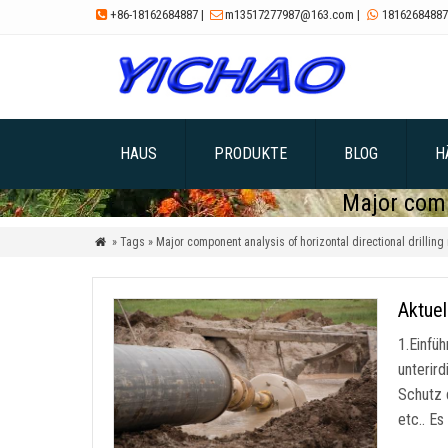
+86-18162684887
|
m13517277987@163.com
|
18162684887



HAUS
PRODUKTE
BLOG
H
Major comp
» Tags » Major component analysis of horizontal directional drillin

Aktuel
1.Einfü
unterir
Schutz 
etc.. E