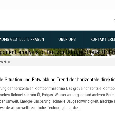
ÄUFIG GESTELLTE FRAGEN
ÜBER UNS
KONTAKTIEREN
onent analysis of horizontal directional drill
g machine
le Situation und Entwicklung Trend der horizontale direkti
hrung der horizontalen Richtbohrmaschine Das große horizontale Richtboh
dischen Rohrnetzen von Öl, Erdgas, Wasserversorgung und anderen Bereiche
der Umwelt, Energie-Einsparung, schnelle Baugeschwindigkeit, niedrige 
s wurde als umweltfreundliche Technologie für die …