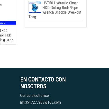
HST50 Hydraulic Clmap
HDD Drilling Rods/Pipe
Wrench Shackle Breakout
Tong
8 HDD
ción HDD
e guía de
zanjas
uencia
EN CONTACTO CON
NOSOTROS
Correo electrónico:
m13517277987@163.com