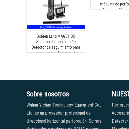
máquina de perfo
direccional hori
Golden Land MAG5 HDD
Sistema de localización
Detector de seguimiento para
perforación direccional
horizontal Herramienta de
detección subterránea sin zanja
Sobre nosotros
NUES
Wuhan Yichao Technology Equipment Co.,
Perforaci
Ltd. es un proveedor profesional de
Accesorio
direccional horizontal perforación. Somos
Detector