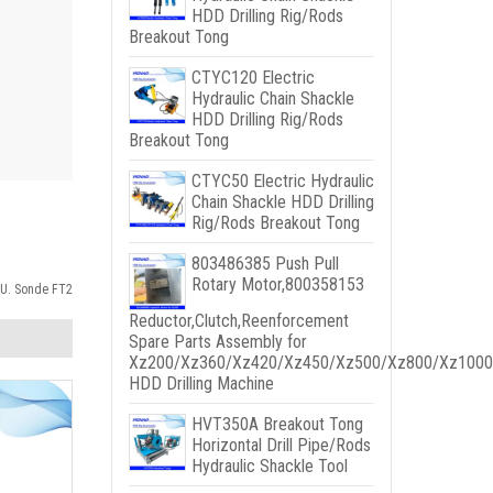
HDD Drilling Rig/Rods
Breakout Tong
CTYC120 Electric
Hydraulic Chain Shackle
HDD Drilling Rig/Rods
Breakout Tong
CTYC50 Electric Hydraulic
Chain Shackle HDD Drilling
Rig/Rods Breakout Tong
803486385
Push Pull
Rotary Motor
,800358153
UU. Sonde FT2
Reductor,
Clutch
,
Reenforcement
Spare Parts Assembly for
Xz200/Xz360/Xz420/Xz450/Xz500/Xz800/Xz1000
HDD Drilling Machine
HVT350A Breakout Tong
Horizontal Drill Pipe/Rods
Hydraulic Shackle Tool