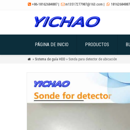
+86-18162684887
|
m13517277987@163.com
|
18162684887



PÁGINA DE INICIO
PRODUCTOS
B
»
Sistema de guía HDD
» Sonda para detector de ubicación
