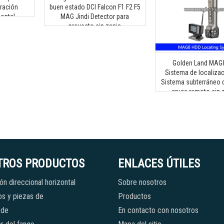
ración
buen estado DCI Falcon F1 F2 F5
zontal
MAG Jindi Detector para
proyecto sin zanja
Golden Land MAG
Sistema de localiza
Sistema subterráneo d
cruce remoto sin 
Sistema multifrec
TROS PRODUCTOS
ENLACES ÚTILES
ón direccional horizontal
Sobre nosotros
s y piezas de
Productos
 de
En contacto con nosotros