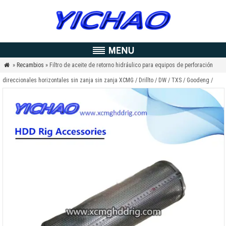
»
Recambios
» Filtro de aceite de retorno hidráulico para equipos de perforación

direccionales horizontales sin zanja sin zanja XCMG / Drillto / DW / TXS / Goodeng /
Dilong/Vermeer / Zoomlion / Terra / Ditch Witch / Toro / Huayuan Trenchless
Trennchless