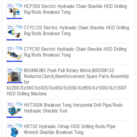
HCP200 Electric Hydraulic Chain Shackle HDD Drilling
Rig/Rods Breakout Tong
CTYC120 Electric Hydraulic Chain Shackle HDD Drilling
Rig/Rods Breakout Tong
CTYC50 Electric Hydraulic Chain Shackle HDD Drilling
Rig/Rods Breakout Tong
803486385
Push Pull Rotary Motor
,800358153
Reductor,
Clutch
,
Reenforcement Spare Parts Assembly
for
Xz200/Xz360/Xz420/Xz450/Xz500/Xz800/Xz1000/Xz1300F
HDD Drilling Machine
HVT350A Breakout Tong Horizontal Drill Pipe/Rods
Hydraulic Shackle Tool
HST50 Hydraulic Clmap HDD Drilling Rods/Pipe
Wrench Shackle Breakout Tong