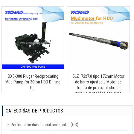
perforación horizontal sin zanja
DXB-300 Pluger Reciprocating
5LZ172x7.0 tipo 172mm Motor
Mud Pump for 30ton HDD Drilling
de barro ajustable Motor de
Rig
fondo de pozo,Taladro de
tornillo recto/doblado para
equipos de perforación
horizontal sin zanja
CATEGORÍAS DE PRODUCTOS
(63)
Perforación direccional horizontal