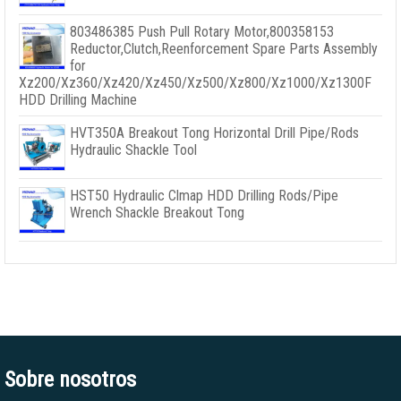
803486385
Push Pull Rotary Motor
,800358153
Reductor,
Clutch
,
Reenforcement Spare Parts Assembly
for
Xz200/Xz360/Xz420/Xz450/Xz500/Xz800/Xz1000/Xz1300F
HDD Drilling Machine
HVT350A Breakout Tong Horizontal Drill Pipe/Rods
Hydraulic Shackle Tool
HST50 Hydraulic Clmap HDD Drilling Rods/Pipe
Wrench Shackle Breakout Tong
Sobre nosotros