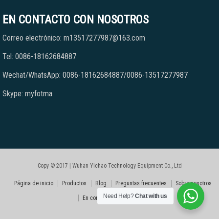
EN CONTACTO CON NOSOTROS
Correo electrónico: m13517277987@163.com
Tel: 0086-18162684887
Wechat/WhatsApp: 0086-18162684887/0086-13517277987
Skype: myfotma
Copy © 2017 | Wuhan Yichao Technology Equipment Co., Ltd
Página de inicio
Productos
Blog
Preguntas frecuentes
Sobre nosotros
Need Help?
Chat with us
En contacto con nosotros