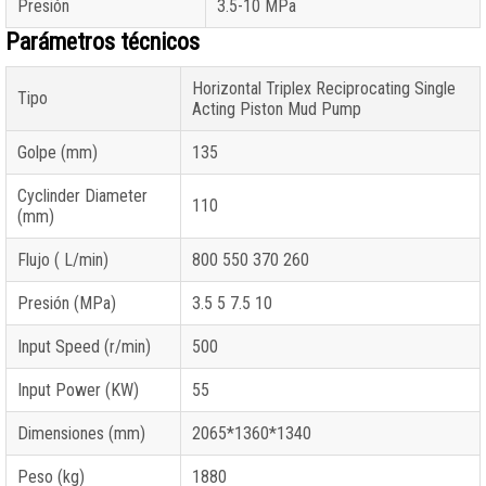
Presión
3.5-10 MPa
Parámetros técnicos
Horizontal Triplex Reciprocating Single
Tipo
Acting Piston Mud Pump
Golpe (mm)
135
Cyclinder Diameter
110
(mm)
Flujo ( L/min)
800 550 370 260
Presión (MPa)
3.5 5 7.5 10
Input Speed
(r/min)
500
Input Power
(KW)
55
Dimensiones (mm)
2065*1360*1340
Peso (kg)
1880