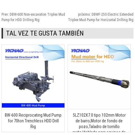
Prev:
DBW-600 Non-excavation Triplex Mud
próximo:
DBWF-250 Electric Extended
Pump for HDD Drilling Rig
Triplex Mud Pump for Horizontal Drilling Rig
TAL VEZ TE GUSTA TAMBIÉN
BW-600 Reciprocating Mud Pump
5LZ102X7.0 tipo 102mm Motor
for 70ton Trenchless HDD Drill
de barro,Motor de fondo de
Rig
pozo,Taladro de tornillo
recto/doblado para equipos de