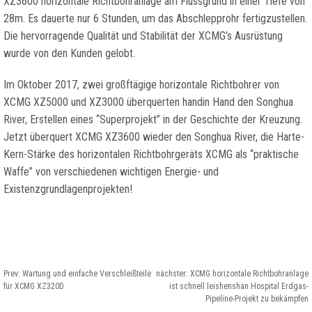
XZ3600 horizontale Richtbohranlage am Flussgrund in einer Tiefe von
28m. Es dauerte nur 6 Stunden, um das Abschlepprohr fertigzustellen.
Die hervorragende Qualität und Stabilität der XCMG’s Ausrüstung
wurde von den Kunden gelobt.
Im Oktober 2017, zwei großftägige horizontale Richtbohrer von
XCMG XZ5000 und XZ3000 überquerten handin Hand den Songhua
River, Erstellen eines “Superprojekt” in der Geschichte der Kreuzung.
Jetzt überquert XCMG XZ3600 wieder den Songhua River, die Harte-
Kern-Stärke des horizontalen Richtbohrgeräts XCMG als “praktische
Waffe” von verschiedenen wichtigen Energie- und
Existenzgrundlagenprojekten!
Prev:
Wartung und einfache Verschleißteile
nächster:
XCMG horizontale Richtbohranlage
für XCMG XZ320D
ist schnell leishenshan Hospital Erdgas-
Pipeline-Projekt zu bekämpfen