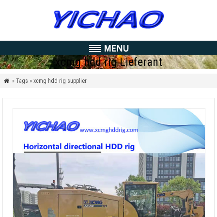
xcmg hdd rig Lieferant
» Tags » xcmg hdd rig supplier
