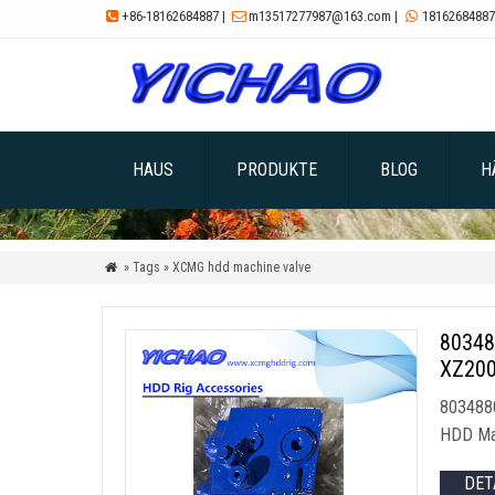
+86-18162684887
|
m13517277987@163.com
|
18162684887



HAUS
PRODUKTE
BLOG
H
» Tags » XCMG hdd machine valve

8034
XZ200
80348
HDD Mac
DET