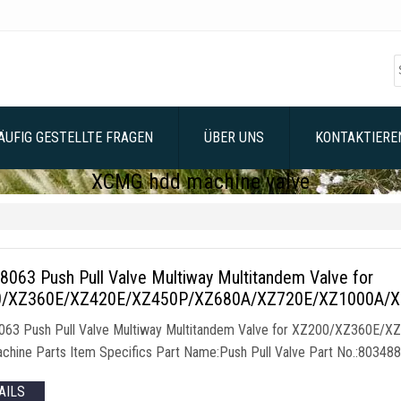
ÄUFIG GESTELLTE FRAGEN
ÜBER UNS
KONTAKTIEREN
XCMG hdd machine valve
88063
Push Pull Valve Multiway Multitandem Valve for
/XZ360E/XZ420E/XZ450P/XZ680A/XZ720E/XZ1000A/XZ
8063
Push Pull Valve Multiway Multitandem Valve for XZ200/XZ36
hine Parts Item Specifics Part Name
:
Push Pull Valve Part No.
:80348
AILS