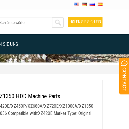
HOLEN SIE SICH EIN
ANGEBOT
 SIE UNS
1350 HDD Machine Parts
0E/XZ420E/XZ450P/XZ680A/XZ720E/XZ1000A/XZ1350
8036
Compatible with
:
XZ420E Market Type
:
Original