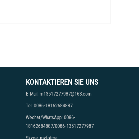
KONTAKTIEREN SIE UNS
E-Mail: m13517277987@163.com
Tel: 0086-18162684887
Wechat/WhatsApp: 0086-
18162684887/0086-13517277987
Skype: myfotma