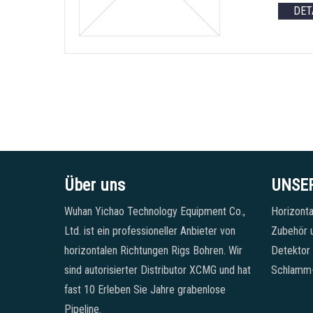
DET
Über uns
UNSE
Wuhan Yichao Technology Equipment Co.,
Horizonta
Ltd. ist ein professioneller Anbieter von
Zubehör u
horizontalen Richtungen Rigs Bohren. Wir
Detektor
sind autorisierter Distributor XCMG und hat
Schlamm
fast 10 Erleben Sie Jahre grabenlose
Pipeline.