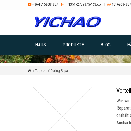
+86-18162684887
|
m13517277987@163.com
|
18162684887



HAUS
PRODUKTE
BLOG
H
» Tags » UV Curing Repair

Vortei
Wie wir
Reparat
enthält 
Aushärt