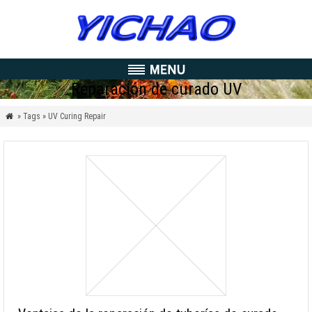
Reparación de curado UV
» Tags » UV Curing Repair
